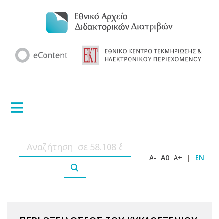
A-
A0
A+
|
EN