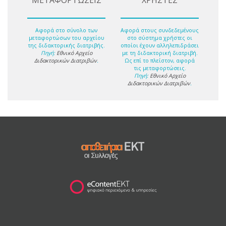
ΜΕΤΑΦΟΡΤΩΣΕΙΣ
ΧΡΗΣΤΕΣ
Αφορά στο σύνολο των
Αφορά στους συνδεδεμένους
μεταφορτώσων του αρχείου
στο σύστημα χρήστες οι
της διδακτορικής διατριβής.
οποίοι έχουν αλληλεπιδράσει
Πηγή:
Εθνικό Αρχείο
με τη διδακτορική διατριβή.
Διδακτορικών Διατριβών
.
Ως επί το πλείστον, αφορά
τις μεταφορτώσεις.
Πηγή:
Εθνικό Αρχείο
Διδακτορικών Διατριβών
.