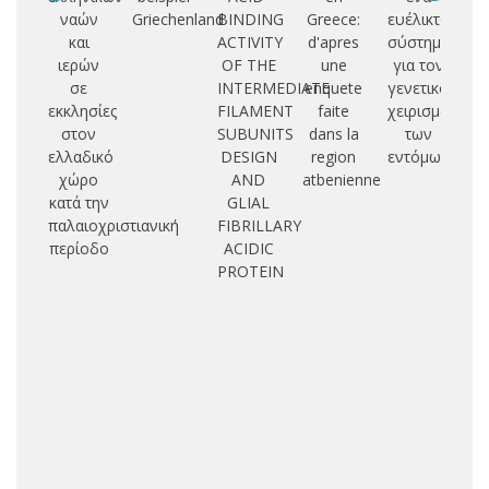
ναών
Griechenland
BINDING
Greece:
ευέλικτο
και
ACTIVITY
d'apres
σύστημα
φ
ιερών
OF THE
une
για τον
σε
INTERMEDIATE
enquete
γενετικό
π
εκκλησίες
FILAMENT
faite
χειρισμό
κα
στον
SUBUNITS
dans la
των
β
ελλαδικό
DESIGN
region
εντόμων
χώρο
AND
atbenienne
αν
κατά την
GLIAL
π
παλαιοχριστιανική
FIBRILLARY
κ
περίοδο
ACIDIC
αρ
PROTEIN
ε
ζε
β
δι
β
μι
β