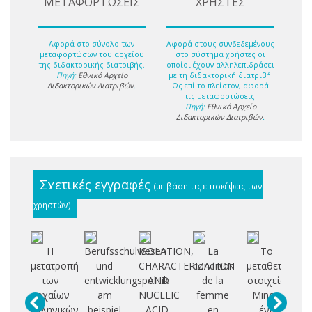
ΜΕΤΑΦΟΡΤΩΣΕΙΣ
ΧΡΗΣΤΕΣ
Αφορά στο σύνολο των
Αφορά στους συνδεδεμένους
μεταφορτώσων του αρχείου
στο σύστημα χρήστες οι
της διδακτορικής διατριβής.
οποίοι έχουν αλληλεπιδράσει
Πηγή:
Εθνικό Αρχείο
με τη διδακτορική διατριβή.
Διδακτορικών Διατριβών
.
Ως επί το πλείστον, αφορά
τις μεταφορτώσεις.
Πηγή:
Εθνικό Αρχείο
Διδακτορικών Διατριβών
.
Σχετικές εγγραφές
(με βάση τις επισκέψεις των
χρηστών)
Η
Berufsschulwesen
ISOLATION,
La
Το
Αγ
μετατροπή
und
CHARACTERIZATION
condition
μεταθετό
των
entwicklungspolitik
AND
de la
στοιχείο
οπ
αρχαίων
am
NUCLEIC
femme
Minos:
κρ
ελληνικών
beispiel
ACID-
en
ένα
β