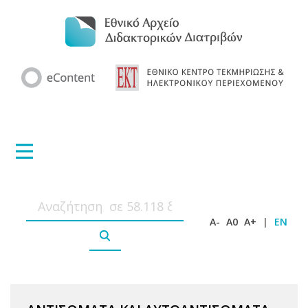
A-
A0
A+
|
EN