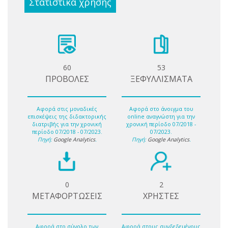
Στατιστικά χρήσης
60
53
ΠΡΟΒΟΛΕΣ
ΞΕΦΥΛΛΙΣΜΑΤΑ
Αφορά στις μοναδικές
Αφορά στο άνοιγμα του
επισκέψεις της διδακτορικής
online αναγνώστη για την
διατριβής για την χρονική
χρονική περίοδο 07/2018 -
περίοδο 07/2018 - 07/2023.
07/2023.
Πηγή:
Google Analytics
.
Πηγή:
Google Analytics
.
0
2
ΜΕΤΑΦΟΡΤΩΣΕΙΣ
ΧΡΗΣΤΕΣ
Αφορά στο σύνολο των
Αφορά στους συνδεδεμένους