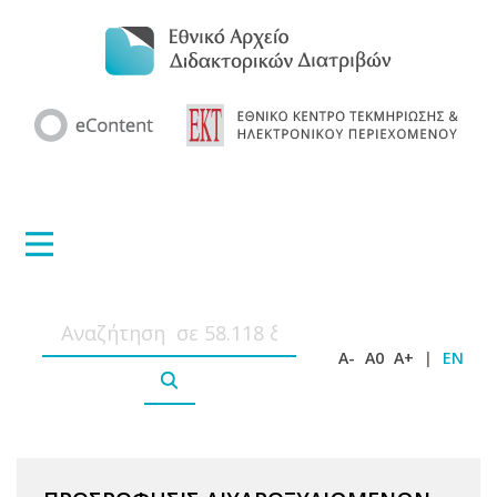
A-
A0
A+
|
EN