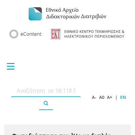
A-
A0
A+
|
EN