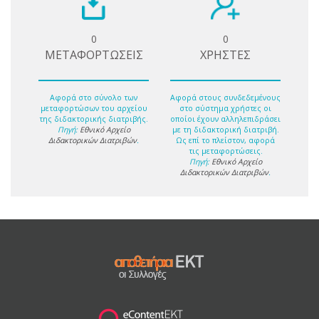
0
0
ΜΕΤΑΦΟΡΤΩΣΕΙΣ
ΧΡΗΣΤΕΣ
Αφορά στο σύνολο των
Αφορά στους συνδεδεμένους
μεταφορτώσων του αρχείου
στο σύστημα χρήστες οι
της διδακτορικής διατριβής.
οποίοι έχουν αλληλεπιδράσει
Πηγή:
Εθνικό Αρχείο
με τη διδακτορική διατριβή.
Διδακτορικών Διατριβών
.
Ως επί το πλείστον, αφορά
τις μεταφορτώσεις.
Πηγή:
Εθνικό Αρχείο
Διδακτορικών Διατριβών
.