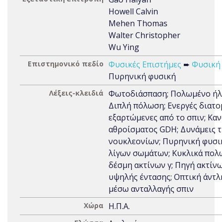
Howell Calvin
Mehen Thomas
Walter Christopher
Wu Ying
Επιστημονικό πεδίο
Φυσικές Επιστήμες
➨
Φυσική
Πυρηνική φυσική
Λέξεις-κλειδιά
Φωτοδιάσπαση; Πολωμένο ήλι
Διπλή πόλωση; Ενεργές διατο
εξαρτώμενες από το σπιν; Κα
αθροίσματος GDH; Δυνάμεις 
νουκλεονίων; Πυρηνική φυσι
λίγων σωμάτων; Κυκλικά πολ
δέσμη ακτίνων γ; Πηγή ακτίνω
υψηλής έντασης; Οπτική άντ
μέσω ανταλλαγής σπιν
Χώρα
Η.Π.Α.