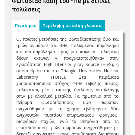
Φωτοδιάσπαση του ³He με διπλές
πολώσεις
Περίληψη
Περίληψη σε άλλη γλώσσα
Οι πρώτες μετρήσεις της φωτοδιάσπασης δύο και
τριών σωμάτων του 3He, πολωμένου παράλληλα
και αντιπαράλληλα προς μια κυκλικά πολωμένη
δέσμη ακτίνων γ, πραγματοποιήθηκαν στην
εγκατάσταση High Intensity γ-ray Source (HIγS), η
οποία βρίσκεται στο Triangle Universities Nuclear
Laboratory (TUNL). Στα πειράματα
χρησιμοποιήθηκε στόχος ^3He υψηλής πίεσης,
πολωμένος μέσω οπτικής άντλησης ανταλλαγής
σπιν με αλκαλικά μέταλλα. Τα πρωτόνια από το
πείραμα φωτοδιάσπασης δύο σωμάτων
ανιχνεύθηκαν με τη χρήση εβδομήντα δύο
ανιχνευτών πυριτίου επιφανειακού φραγμού,
διαφόρων παχών, ενώ τα νετρόνια από τη
φωτοδιάσπαση τριών σωμάτων ανιχνεύθηκαν με
δεκαέξι ανιχνευτές υγρού σπινθηριστή διαμέτρου