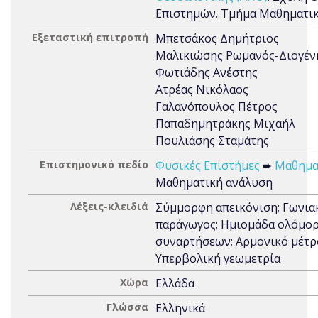
Επιστημών. Τμήμα Μαθηματι
Εξεταστική επιτροπή
Μπετσάκος Δημήτριος
Μαλικιώσης Ρωμανός-Διογέν
Φωτιάδης Ανέστης
Ατρέας Νικόλαος
Γαλανόπουλος Πέτρος
Παπαδημητράκης Μιχαήλ
Πουλιάσης Σταμάτης
Επιστημονικό πεδίο
Φυσικές Επιστήμες
➨
Μαθημα
Μαθηματική ανάλυση
Λέξεις-κλειδιά
Σύμμορφη απεικόνιση; Γωνια
παράγωγος; Ημιομάδα ολόμο
συναρτήσεων; Αρμονικό μέτρ
Υπερβολική γεωμετρία
Χώρα
Ελλάδα
Γλώσσα
Ελληνικά