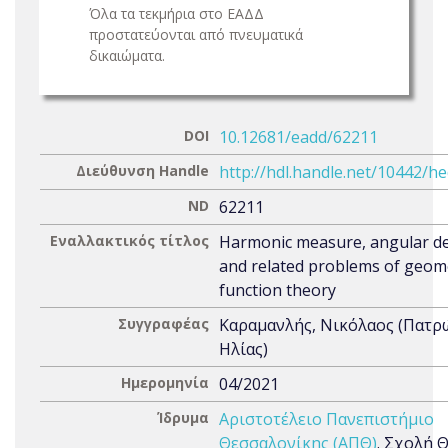
Όλα τα τεκμήρια στο ΕΑΔΔ
προστατεύονται από πνευματικά
δικαιώματα.
DOI
10.12681/eadd/62211
Διεύθυνση Handle
http://hdl.handle.net/10442/h
ND
62211
Εναλλακτικός τίτλος
Harmonic measure, angular der
and related problems of geom
function theory
Συγγραφέας
Καραμανλής, Νικόλαος (Πατρ
Ηλίας)
Ημερομηνία
04/2021
Ίδρυμα
Αριστοτέλειο Πανεπιστήμιο
Θεσσαλονίκης (ΑΠΘ)
. Σχολή 