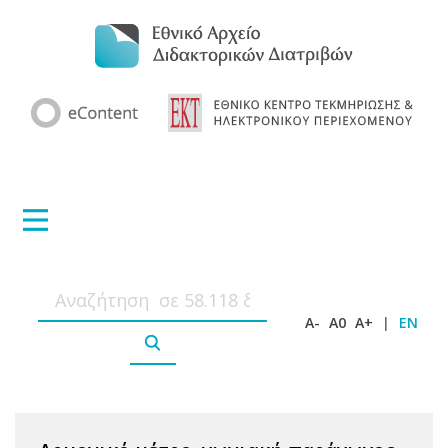
A-
A0
A+
|
EN