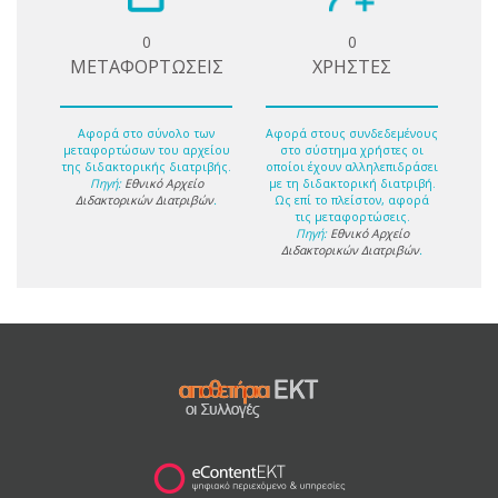
0
0
ΜΕΤΑΦΟΡΤΩΣΕΙΣ
ΧΡΗΣΤΕΣ
Αφορά στο σύνολο των
Αφορά στους συνδεδεμένους
μεταφορτώσων του αρχείου
στο σύστημα χρήστες οι
της διδακτορικής διατριβής.
οποίοι έχουν αλληλεπιδράσει
Πηγή:
Εθνικό Αρχείο
με τη διδακτορική διατριβή.
Διδακτορικών Διατριβών
.
Ως επί το πλείστον, αφορά
τις μεταφορτώσεις.
Πηγή:
Εθνικό Αρχείο
Διδακτορικών Διατριβών
.