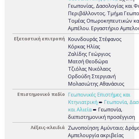
Γεωπονίας, Δασολογίας και 
Περιβάλλοντος. Τμήμα Γεωπο
Τομέας Οπωροκηπευτικών κα
Αμπέλου. Εργαστήριο Αμπελο
Εξεταστική επιτροπή
Κουνδουράς Στέφανος
Κόρκας Ηλίας
Ζαλίδης Γεώργιος
Ματσή Θεοδώρα
Τζιόλας Νικόλαος
Ορδούδη Στεργιανή
Μολασιώτης Αθανάσιος
Επιστημονικό πεδίο
Γεωπονικές Επιστήμες και
Κτηνιατρική
➨
Γεωπονία, Δασ
και Αλιεία
➨ Γεωπονία,
διεπιστημονική προσέγγιση
Λέξεις-κλειδιά
Ζωνοποίηση; Αμύνταιο; Δράμα
Αμπελουργία ακριβείας