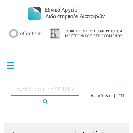
A-
A0
A+
|
EN