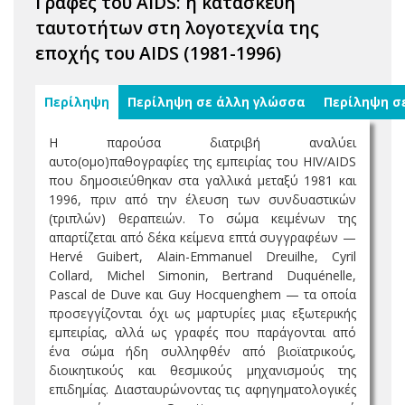
Γραφές του AIDS: η κατασκευή
ταυτοτήτων στη λογοτεχνία της
εποχής του AIDS (1981-1996)
Περίληψη
Περίληψη σε άλλη γλώσσα
Περίληψη σ
Η παρούσα διατριβή αναλύει
αυτο(ομο)παθογραφίες της εμπειρίας του HIV/AIDS
που δημοσιεύθηκαν στα γαλλικά μεταξύ 1981 και
1996, πριν από την έλευση των συνδυαστικών
(τριπλών) θεραπειών. Το σώμα κειμένων της
απαρτίζεται από δέκα κείμενα επτά συγγραφέων —
Hervé Guibert, Alain-Emmanuel Dreuilhe, Cyril
Collard, Michel Simonin, Bertrand Duquénelle,
Pascal de Duve και Guy Hocquenghem — τα οποία
προσεγγίζονται όχι ως μαρτυρίες μιας εξωτερικής
εμπειρίας, αλλά ως γραφές που παράγονται από
ένα σώμα ήδη συλληφθέν από βιοϊατρικούς,
διοικητικούς και θεσμικούς μηχανισμούς της
επιδημίας. Διασταυρώνοντας τις αφηγηματολογικές