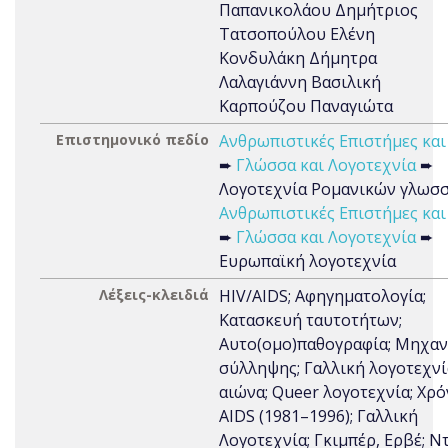
Παπανικολάου Δημήτριος
Τατσοπούλου Ελένη
Κονδυλάκη Δήμητρα
Λαλαγιάννη Βασιλική
Καρπούζου Παναγιώτα
Επιστημονικό πεδίο
Ανθρωπιστικές Επιστήμες και
➨
Γλώσσα και Λογοτεχνία
➨
Λογοτεχνία Ρομανικών γλωσ
Ανθρωπιστικές Επιστήμες και
➨
Γλώσσα και Λογοτεχνία
➨
Ευρωπαϊκή λογοτεχνία
Λέξεις-κλειδιά
HIV/AIDS; Αφηγηματολογία;
Κατασκευή ταυτοτήτων;
Αυτο(ομο)παθογραφία; Μηχαν
σύλληψης; Γαλλική λογοτεχνί
αιώνα; Queer λογοτεχνία; Χρό
AIDS (1981–1996); Γαλλική
Λογοτεχνία; Γκιμπέρ, Ερβέ; Ντ