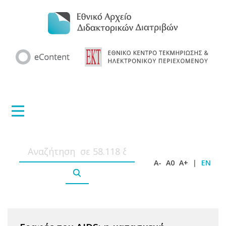
A-
A0
A+
|
EN