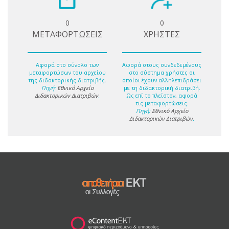
0
0
ΜΕΤΑΦΟΡΤΩΣΕΙΣ
ΧΡΗΣΤΕΣ
Αφορά στο σύνολο των
Αφορά στους συνδεδεμένους
μεταφορτώσων του αρχείου
στο σύστημα χρήστες οι
της διδακτορικής διατριβής.
οποίοι έχουν αλληλεπιδράσει
Πηγή:
Εθνικό Αρχείο
με τη διδακτορική διατριβή.
Διδακτορικών Διατριβών
.
Ως επί το πλείστον, αφορά
τις μεταφορτώσεις.
Πηγή:
Εθνικό Αρχείο
Διδακτορικών Διατριβών
.