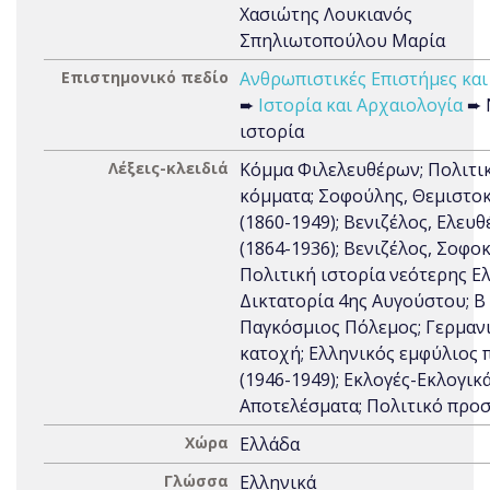
Χασιώτης Λουκιανός
Σπηλιωτοπούλου Μαρία
Επιστημονικό πεδίο
Ανθρωπιστικές Επιστήμες και
➨
Ιστορία και Αρχαιολογία
➨ 
ιστορία
Λέξεις-κλειδιά
Κόμμα Φιλελευθέρων; Πολιτι
κόμματα; Σοφούλης, Θεμιστο
(1860-1949); Βενιζέλος, Ελευθ
(1864-1936); Βενιζέλος, Σοφοκ
Πολιτική ιστορία νεότερης Ελ
Δικτατορία 4ης Αυγούστου; Β΄
Παγκόσμιος Πόλεμος; Γερμαν
κατοχή; Ελληνικός εμφύλιος 
(1946-1949); Εκλογές-Εκλογικ
Αποτελέσματα; Πολιτικό προ
Χώρα
Ελλάδα
Γλώσσα
Ελληνικά