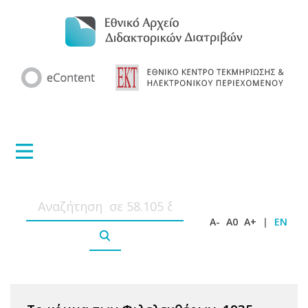
A-
A0
A+
|
EN