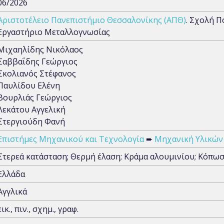
06/2026
Αριστοτέλειο Πανεπιστήμιο Θεσσαλονίκης (ΑΠΘ)
. Σχολή 
Εργαστήριο Μεταλλογνωσίας
Μιχαηλίδης Νικόλαος
Σαββαΐδης Γεώργιος
Σκολιανός Στέφανος
Παυλίδου Ελένη
Βουρλιάς Γεώργιος
Λεκάτου Αγγελική
Στεργιούδη Φανή
Επιστήμες Μηχανικού και Τεχνολογία
➨
Μηχανική Υλικών
Στερεά κατάσταση; Θερμή έλαση; Κράμα αλουμινίου; Κόπω
Ελλάδα
Αγγλικά
εικ., πιν., σχημ., γραφ.