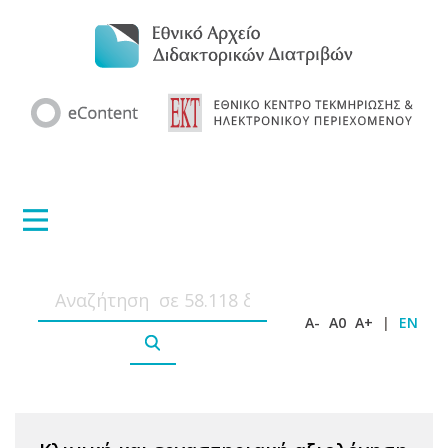
A-
A0
A+
|
EN