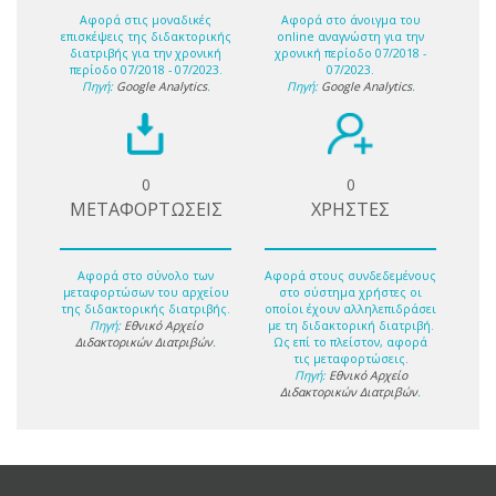
Αφορά στις μοναδικές
Αφορά στο άνοιγμα του
επισκέψεις της διδακτορικής
online αναγνώστη για την
διατριβής για την χρονική
χρονική περίοδο 07/2018 -
περίοδο 07/2018 - 07/2023.
07/2023.
Πηγή:
Google Analytics
.
Πηγή:
Google Analytics
.
0
0
ΜΕΤΑΦΟΡΤΩΣΕΙΣ
ΧΡΗΣΤΕΣ
Αφορά στο σύνολο των
Αφορά στους συνδεδεμένους
μεταφορτώσων του αρχείου
στο σύστημα χρήστες οι
της διδακτορικής διατριβής.
οποίοι έχουν αλληλεπιδράσει
Πηγή:
Εθνικό Αρχείο
με τη διδακτορική διατριβή.
Διδακτορικών Διατριβών
.
Ως επί το πλείστον, αφορά
τις μεταφορτώσεις.
Πηγή:
Εθνικό Αρχείο
Διδακτορικών Διατριβών
.