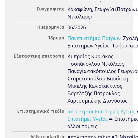
Συγγραφέας
Κακαφώνη, Γεωργία (Πατρώνυ
Νικόλαος)
Ημερομηνία
06/2026
Ίδρυμα
Πανεπιστήμιο Πατρών
. Σχολή
Επιστημών Υγείας. Τμήμα Ιατ
Εξεταστική επιτροπή
Κυπραίος Κυριάκος
Τσοπάνογλου Νικόλαος
Παναγιωτακόπουλος Γεώργιο
Σταματοπούλου Βασιλική
Μικέλης Κωνσταντίνος
Βαρελτζής Πάτροκλος
Χαρτουμπέκης Διονύσιος
Επιστημονικό πεδίο
Ιατρική και Επιστήμες Υγείας
Επιστήμες Υγείας
➨ Επιστήμες
άλλοι τομείς
Λέξεις-κλειδιά
Απολιποπρωτεΐνη A2; Μεταβο