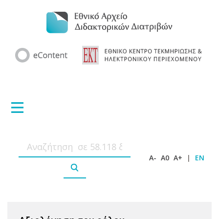
A-
A0
A+
|
EN