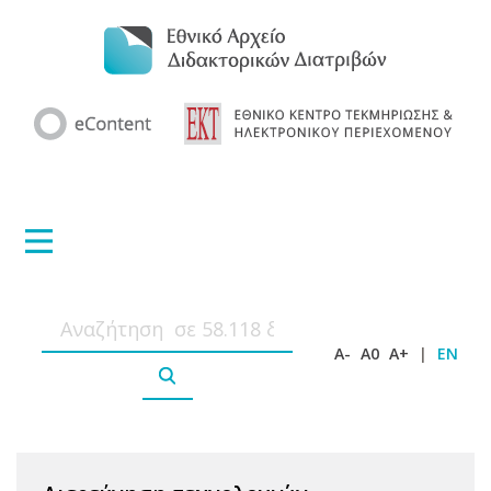
A-
A0
A+
|
EN