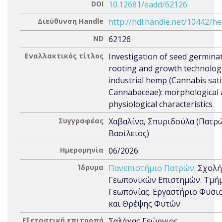
DOI
10.12681/eadd/62126
Διεύθυνση Handle
http://hdl.handle.net/10442/h
ND
62126
Εναλλακτικός τίτλος
Investigation of seed germinat
rooting and growth technolog
industrial hemp (Cannabis sativ
Cannabaceae): morphological
physiological characteristics
Συγγραφέας
Χαβαλίνα, Σπυριδούλα (Πατρ
Βασίλειος)
Ημερομηνία
06/2026
Ίδρυμα
Πανεπιστήμιο Πατρών
. Σχολή
Γεωπονικών Επιστημών. Τμή
Γεωπονίας. Εργαστήριο Φυσι
και Θρέψης Φυτών
Εξεταστική επιτροπή
Σαλάχας Γεώργιος