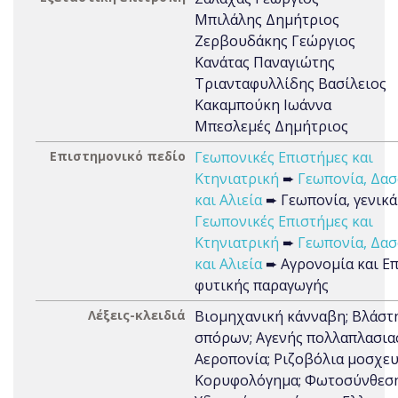
Μπιλάλης Δημήτριος
Ζερβουδάκης Γεώργιος
Κανάτας Παναγιώτης
Τριανταφυλλίδης Βασίλειος
Κακαμπούκη Ιωάννα
Μπεσλεμές Δημήτριος
Επιστημονικό πεδίο
Γεωπονικές Επιστήμες και
Κτηνιατρική
➨
Γεωπονία, Δασ
και Αλιεία
➨ Γεωπονία, γενικά
Γεωπονικές Επιστήμες και
Κτηνιατρική
➨
Γεωπονία, Δασ
και Αλιεία
➨ Αγρονομία και Ε
φυτικής παραγωγής
Λέξεις-κλειδιά
Βιομηχανική κάνναβη; Βλάστ
σπόρων; Αγενής πολλαπλασια
Αεροπονία; Ριζοβόλια μοσχε
Κορυφολόγημα; Φωτοσύνθεση