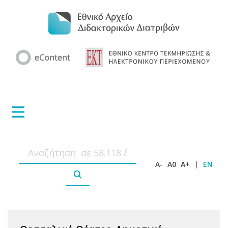
A-
A0
A+
|
EN