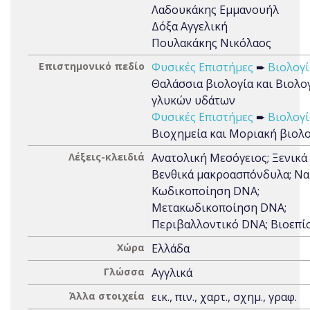
Λαδουκάκης Εμμανουήλ
Δόξα Αγγελική
Πουλακάκης Νικόλαος
Επιστημονικό πεδίο
Φυσικές Επιστήμες
➨
Βιολογί
Θαλάσσια βιολογία και Βιολο
γλυκών υδάτων
Φυσικές Επιστήμες
➨
Βιολογί
Βιοχημεία και Μοριακή βιολο
Λέξεις-κλειδιά
Ανατολική Μεσόγειος; Ξενικά 
Βενθικά μακροασπόνδυλα; Ναυ
Κωδικοποίηση DNA;
Μετακωδικοποίηση DNA;
Περιβαλλοντικό DNA; Βιοεπ
Χώρα
Ελλάδα
Γλώσσα
Αγγλικά
Άλλα στοιχεία
εικ., πιν., χαρτ., σχημ., γραφ.