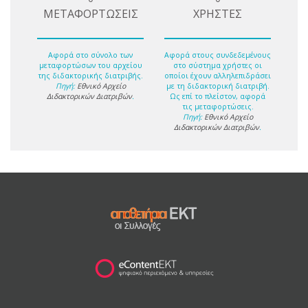
ΜΕΤΑΦΟΡΤΩΣΕΙΣ
ΧΡΗΣΤΕΣ
Αφορά στο σύνολο των
Αφορά στους συνδεδεμένους
μεταφορτώσων του αρχείου
στο σύστημα χρήστες οι
της διδακτορικής διατριβής.
οποίοι έχουν αλληλεπιδράσει
Πηγή:
Εθνικό Αρχείο
με τη διδακτορική διατριβή.
Διδακτορικών Διατριβών
.
Ως επί το πλείστον, αφορά
τις μεταφορτώσεις.
Πηγή:
Εθνικό Αρχείο
Διδακτορικών Διατριβών
.