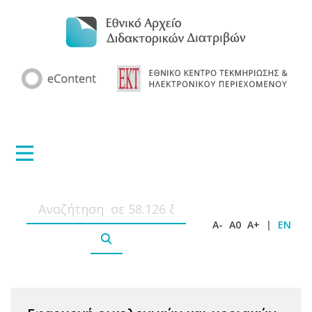
A-
A0
A+
|
EN