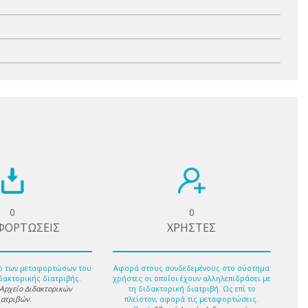
0
0
ΦΟΡΤΩΣΕΙΣ
ΧΡΗΣΤΕΣ
ο των μεταφορτώσων του
Αφορά στους συνδεδεμένους στο σύστημα
δακτορικής διατριβής.
χρήστες οι οποίοι έχουν αλληλεπιδράσει με
 Αρχείο Διδακτορικών
τη διδακτορική διατριβή. Ως επί το
ιατριβών
.
πλείστον, αφορά τις μεταφορτώσεις.