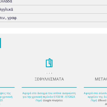
Ελλάδα
Αγγλικά
πιν., γραφ.
ΞΕΦΥΛΛΙΣΜΑΤΑ
ΜΕΤΑ
ψεις της
Αφορά στο άνοιγμα του online αναγνώστη
Αφορά στο σύνολ
ην χρονική
για την χρονική περίοδο 07/2018 - 07/2023.
αρχείου της δι
23.
Πηγή:
Google Analytics
.
Πηγή:
Εθνικό
s
.
Δ