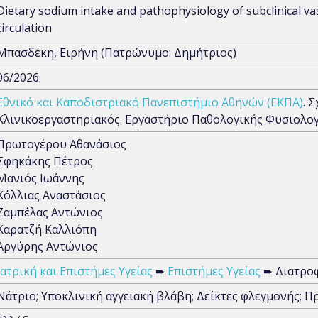
Dietary sodium intake and pathophysiology of subclinical v
circulation
Μπασδέκη, Ειρήνη (Πατρώνυμο: Δημήτριος)
06/2026
Εθνικό και Καποδιστριακό Πανεπιστήμιο Αθηνών (ΕΚΠΑ)
. 
Κλινικοεργαστηριακός. Εργαστήριο Παθολογικής Φυσιολογ
Πρωτογέρου Αθανάσιος
Σφηκάκης Πέτρος
Μανιός Ιωάννης
Κόλλιας Αναστάσιος
Ζαμπέλας Αντώνιος
Καρατζή Καλλιόπη
Αργύρης Αντώνιος
Ιατρική και Επιστήμες Υγείας
➨
Επιστήμες Υγείας
➨ Διατροφ
Νάτριο; Υποκλινική αγγειακή βλάβη; Δείκτες φλεγμονής; 