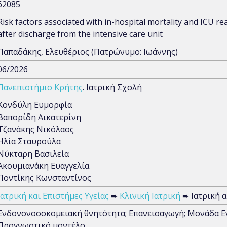
62085
Risk factors associated with in-hospital mortality and ICU 
after discharge from the intensive care unit
Παπαδάκης, Ελευθέριος (Πατρώνυμο: Ιωάννης)
06/2026
Πανεπιστήμιο Κρήτης
. Ιατρική Σχολή
Κονδύλη Ευμορφία
Βαπορίδη Αικατερίνη
Τζανάκης Νικόλαος
Ηλία Σταυρούλα
Νύκταρη Βασιλεία
Ακουμιανάκη Ευαγγελία
Ποντίκης Κωνσταντίνος
Ιατρική και Επιστήμες Υγείας
➨
Κλινική Ιατρική
➨ Ιατρική α
Ενδονονοσοκομειακή θνητότητα; Επανεισαγωγή; Μονάδα Εντ
Προγνωστικό μοντέλο