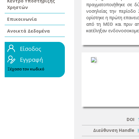
Κέντρο Υποστήριξης
πραγματοποιήθηκε σε δύ
Χρηστών
νοσηλείας την περίοδο
ορίστηκε η πρώτη επανει
Επικοινωνία
από τη ΜΕΘ και πριν απ
κατέληξαν ενδονοσοκομεια
Ανοικτά Δεδομένα
Είσοδος
Εγγραφή
Ξέχασα τον κωδικό
DOI
Διεύθυνση Handle