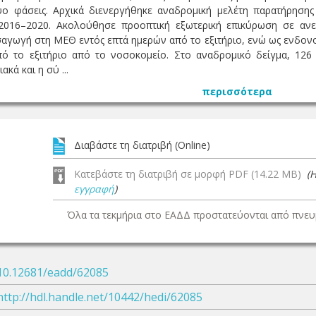
ο φάσεις. Αρχικά διενεργήθηκε αναδρομική μελέτη παρατήρησης
 2016–2020. Ακολούθησε προοπτική εξωτερική επικύρωση σε αν
σαγωγή στη ΜΕΘ εντός επτά ημερών από το εξιτήριο, ενώ ως ενδονο
ό το εξιτήριο από το νοσοκομείο. Στο αναδρομικό δείγμα, 126
κά και η σύ ...
περισσότερα
Διαβάστε τη διατριβή (Online)
Κατεβάστε τη διατριβή σε μορφή PDF (14.22 MB)
(
εγγραφή
)
Όλα τα τεκμήρια στο ΕΑΔΔ προστατεύονται από πνευμ
10.12681/eadd/62085
http://hdl.handle.net/10442/hedi/62085