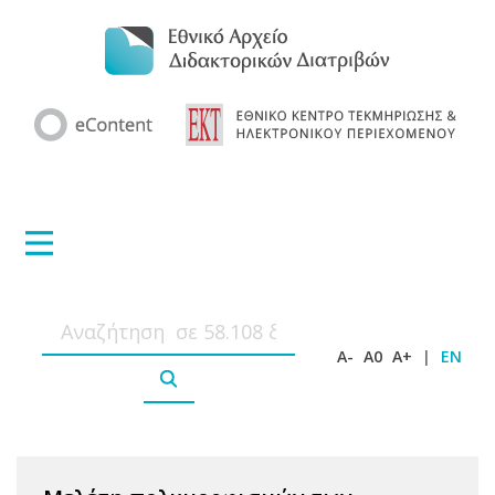
A-
A0
A+
|
EN