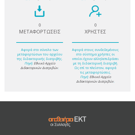
0
0
ΜΕΤΑΦΟΡΤΩΣΕΙΣ
ΧΡΗΣΤΕΣ
Αφορά στο σύνολο των
Αφορά στους συνδεδεμένους
μεταφορτώσων του αρχείου
στο σύστημα χρήστες οι
της διδακτορικής διατριβής.
οποίοι έχουν αλληλεπιδράσει
Πηγή:
Εθνικό Αρχείο
με τη διδακτορική διατριβή.
Διδακτορικών Διατριβών
.
Ως επί το πλείστον, αφορά
τις μεταφορτώσεις.
Πηγή:
Εθνικό Αρχείο
Διδακτορικών Διατριβών
.