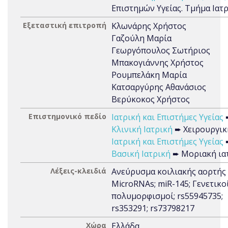
Επιστημών Υγείας. Τμήμα Ιατ
Εξεταστική επιτροπή
Κλωνάρης Χρήστος
Γαζούλη Μαρία
Γεωργόπουλος Σωτήριος
Μπακογιάννης Χρήστος
Ρουμπελάκη Μαρία
Κατσαργύρης Αθανάσιος
Βερύκοκος Χρήστος
Επιστημονικό πεδίο
Ιατρική και Επιστήμες Υγείας
Κλινική Ιατρική
➨ Χειρουργικ
Ιατρική και Επιστήμες Υγείας
Βασική Ιατρική
➨ Μοριακή ια
Λέξεις-κλειδιά
Ανεύρυσμα κοιλιακής αορτής 
MicroRNAs; miR-145; Γενετικο
πολυμορφισμοί; rs55945735;
rs353291; rs73798217
Χώρα
Ελλάδα