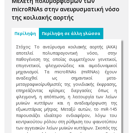
Μελέτη πολυμορφισμών των
microRNAs στην ανευρυσματική νόσο
της κοιλιακής αορτής
Περίληψη
Περίληψη σε άλλη γλώσσα
Στόχος: Το ανεύρυσµα κοιλιακής αορτής (ΑΚΑ)
αποτελεί πολυπαραγοντική νόσο, στην
παθογένεση της οποίας συµµετέχουν γενετικοί,
επιγενετικοί, φλεγµονώδεις και αιµοδυναµικοί
µηχανισµοί. Τα microRNAs (miRNAs) έχουν
αναδειχθεί ως σηµαντικοί µετα-
µεταγραφικοίρυθµιστές της γονιδιακής έκφρασης,
επηρεάζοντας κρίσιµες διεργασίες όπως η
φλεγµονή, η απόπτωση, η λειτουργία των λείων
µυϊκών κυττάρων και η αναδιαµόρφωση της
εξωκυττάριας µήτρας. Μεταξύ αυτών, το miR-145
παρουσιάζει ιδιαίτερο ενδιαφέρον, λόγω του
κεντρικούτου ρόλου στη ρύθµιση του φαινοτύπου
των αγγειακών λείων µυϊκών κυττάρων. Σκοπός της