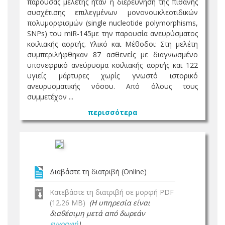
παρούσας µελέτης ήταν η διερεύνηση της πιθανής
συσχέτισης επιλεγµένων µονονουκλεοτιδικών
πολυµορφισµών (single nucleotide polymorphisms,
SNPs) του miR-145µε την παρουσία ανευρύσµατος
κοιλιακής αορτής. Υλικό και Μέθοδοι: Στη µελέτη
συµπεριλήφθηκαν 87 ασθενείς µε διαγνωσµένο
υπονεφρικό ανεύρυσµα κοιλιακής αορτής και 122
υγιείς µάρτυρες χωρίς γνωστό ιστορικό
ανευρυσµατικής νόσου. Από όλους τους
συµµετέχον ...
περισσότερα
Διαβάστε τη διατριβή (Online)
Κατεβάστε τη διατριβή σε μορφή PDF
(12.26 MB)
(Η υπηρεσία είναι
διαθέσιμη μετά από δωρεάν
εγγραφή
)