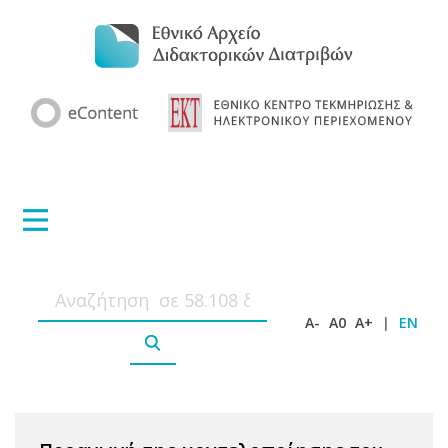
A-
A0
A+
|
EN