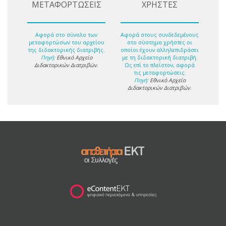
ΜΕΤΑΦΟΡΤΩΣΕΙΣ
ΧΡΗΣΤΕΣ
Αφορά στο σύνολο των
Αφορά στους συνδεδεμένους
μεταφορτώσων του αρχείου
στο σύστημα χρήστες οι
της διδακτορικής διατριβής.
οποίοι έχουν αλληλεπιδράσει
Πηγή:
Εθνικό Αρχείο
με τη διδακτορική διατριβή.
Διδακτορικών Διατριβών
.
Ως επί το πλείστον, αφορά
τις μεταφορτώσεις.
Πηγή:
Εθνικό Αρχείο
Διδακτορικών Διατριβών
.