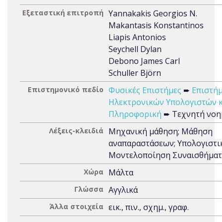
Εξεταστική επιτροπή
Yannakakis Georgios N.
Makantasis Konstantinos
Liapis Antonios
Seychell Dylan
Debono James Carl
Schuller Björn
Επιστημονικό πεδίο
Φυσικές Επιστήμες
➨
Επιστή
Ηλεκτρονικών Υπολογιστών κ
Πληροφορική
➨ Τεχνητή νο
Λέξεις-κλειδιά
Μηχανική μάθηση; Μάθηση
αναπαραστάσεων; Υπολογιστι
Μοντελοποίηση Συναισθήματ
Χώρα
Μάλτα
Γλώσσα
Αγγλικά
Άλλα στοιχεία
εικ., πιν., σχημ., γραφ.