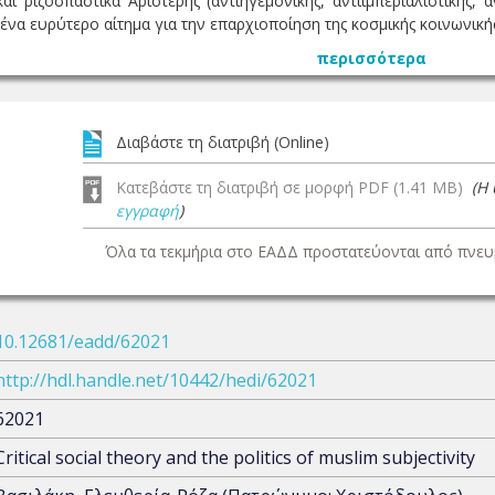
ι ριζοσπαστικά Αριστερής (αντιηγεμονικής, αντιιμπεριαλιστικής, αν
να ευρύτερο αίτημα για την επαρχιοποίηση της κοσμικής κοινωνικής 
περισσότερα
Διαβάστε τη διατριβή (Online)
Κατεβάστε τη διατριβή σε μορφή PDF (1.41 MB)
(Η
εγγραφή
)
Όλα τα τεκμήρια στο ΕΑΔΔ προστατεύονται από πνευμ
10.12681/eadd/62021
http://hdl.handle.net/10442/hedi/62021
62021
Critical social theory and the politics of muslim subjectivity