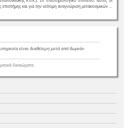
τιαποικιακής κ.ο.κ.). Σε επιστημολογικό επίπεδο, αυτές οι
επιστήμης και για την ισότιμη αναγνώριση μετακοσμικών ...
 υπηρεσία είναι διαθέσιμη μετά από δωρεάν
ατικά δικαιώματα.