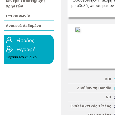
προοδευτικής» ή ακόμη κα
Κέντρο Υποστήριξης
μεταβολές υποστηρίζουν έ
Χρηστών
Επικοινωνία
Ανοικτά Δεδομένα
Είσοδος
Εγγραφή
Ξέχασα τον κωδικό
DOI
Διεύθυνση Handle
ND
Εναλλακτικός τίτλος
Συγγραφέας