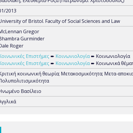
Βασιλάκη, Ελευθερία-Ρόζα (Πατρώνυμο: Χριστόδουλος)
01/2013
University of Bristol. Faculty of Social Sciences and Law
McLennan Gregor
Bhambra Gurminder
Dale Roger
Κοινωνικές Επιστήμες
➨
Κοινωνιολογία
➨ Κοινωνιολογία
Κοινωνικές Επιστήμες
➨
Κοινωνιολογία
➨ Κοινωνικά θέμα
Κριτική κοινωνική θεωρία; Μετακοσμικότητα; Μετα-αποκια
Πολυπολιτισμικότητα
Ηνωμένο Βασίλειο
Αγγλικά