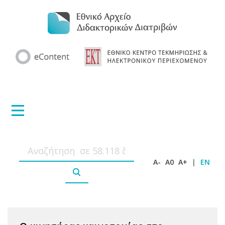
A-
A0
A+
|
EN