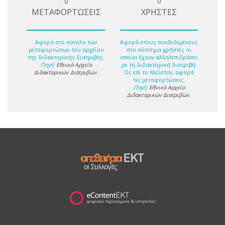
0
0
ΜΕΤΑΦΟΡΤΩΣΕΙΣ
ΧΡΗΣΤΕΣ
Αφορά στο σύνολο των
Αφορά στους συνδεδεμένους
μεταφορτώσων του αρχείου
στο σύστημα χρήστες οι
της διδακτορικής διατριβής.
οποίοι έχουν αλληλεπιδράσει
Πηγή:
Εθνικό Αρχείο
με τη διδακτορική διατριβή.
Διδακτορικών Διατριβών
.
Ως επί το πλείστον, αφορά
τις μεταφορτώσεις.
Πηγή:
Εθνικό Αρχείο
Διδακτορικών Διατριβών
.