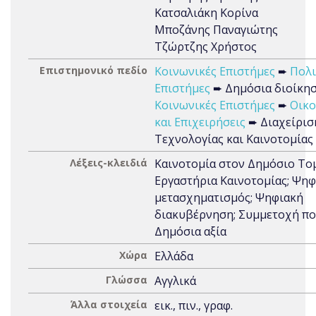
Κατσαλιάκη Κορίνα
Μποζάνης Παναγιώτης
Τζώρτζης Χρήστος
Επιστημονικό πεδίο
Κοινωνικές Επιστήμες
➨
Πολι
Επιστήμες
➨ Δημόσια διοίκη
Κοινωνικές Επιστήμες
➨
Οικο
και Επιχειρήσεις
➨ Διαχείρισ
Τεχνολογίας και Καινοτομίας
Λέξεις-κλειδιά
Καινοτομία στον Δημόσιο Τομ
Εργαστήρια Καινοτομίας; Ψηφ
μετασχηματισμός; Ψηφιακή
διακυβέρνηση; Συμμετοχή πο
Δημόσια αξία
Χώρα
Ελλάδα
Γλώσσα
Αγγλικά
Άλλα στοιχεία
εικ., πιν., γραφ.