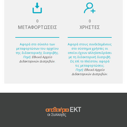
0
0
ΜΕΤΑΦΟΡΤΩΣΕΙΣ
ΧΡΗΣΤΕΣ
Αφορά στο σύνολο των
Αφορά στους συνδεδεμένους
μεταφορτώσων του αρχείου
στο σύστημα χρήστες οι
της διδακτορικής διατριβής.
οποίοι έχουν αλληλεπιδράσει
Πηγή:
Εθνικό Αρχείο
με τη διδακτορική διατριβή.
Διδακτορικών Διατριβών
.
Ως επί το πλείστον, αφορά
τις μεταφορτώσεις.
Πηγή:
Εθνικό Αρχείο
Διδακτορικών Διατριβών
.