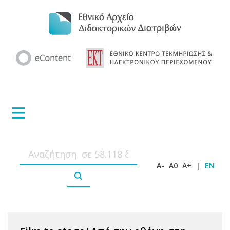
A-
A0
A+
|
EN