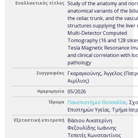
Εναλλακτικός τίτλος
Study of the anatomy and nor
anatomical variants of the bilia
the celiac trunk, and the vascu
structures supplying the liver
Multi-Detector Computed
Tomography (16 and 128 slices
Tesla Magnetic Resonance Im
and clinical correlation with loc
pathology
Συγγραφέας
Γκαραγκούνης, Άγγελος (Πατ
Αιμίλιος)
Ημερομηνία
05/2026
Ίδρυμα
Πανεπιστήμιο Θεσσαλίας
. Σχ
Επιστημών Υγείας. Τμήμα Ιατ
Εξεταστική επιτροπή
Βάσιου Αικατερίνη
Φεζουλίδης Ιωάννης
Τεπετές Κωνσταντίνος