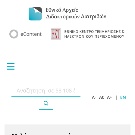
A-
A0
A+
|
EN