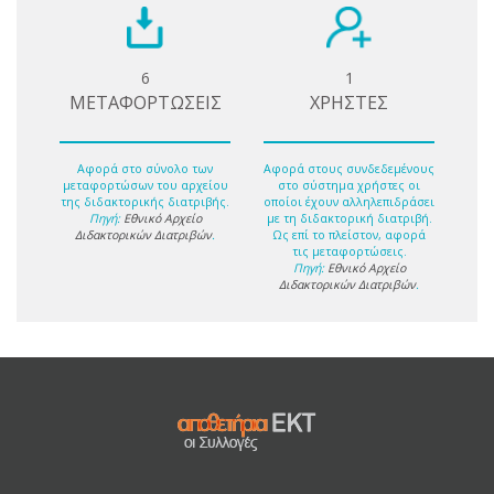
6
1
ΜΕΤΑΦΟΡΤΩΣΕΙΣ
ΧΡΗΣΤΕΣ
Αφορά στο σύνολο των
Αφορά στους συνδεδεμένους
μεταφορτώσων του αρχείου
στο σύστημα χρήστες οι
της διδακτορικής διατριβής.
οποίοι έχουν αλληλεπιδράσει
Πηγή:
Εθνικό Αρχείο
με τη διδακτορική διατριβή.
Διδακτορικών Διατριβών
.
Ως επί το πλείστον, αφορά
τις μεταφορτώσεις.
Πηγή:
Εθνικό Αρχείο
Διδακτορικών Διατριβών
.