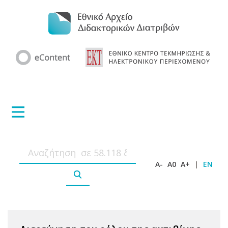
A-
A0
A+
|
EN