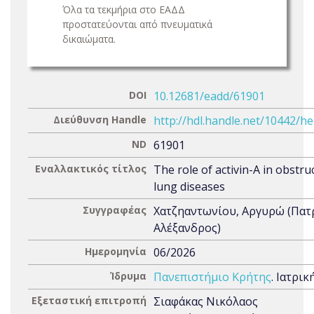
Όλα τα τεκμήρια στο ΕΑΔΔ
προστατεύονται από πνευματικά
δικαιώματα.
DOI
10.12681/eadd/61901
Διεύθυνση Handle
http://hdl.handle.net/10442/h
ND
61901
Εναλλακτικός τίτλος
The role of activin-A in obstru
lung diseases
Συγγραφέας
Χατζηαντωνίου, Αργυρώ (Πατ
Αλέξανδρος)
Ημερομηνία
06/2026
Ίδρυμα
Πανεπιστήμιο Κρήτης
. Ιατρι
Εξεταστική επιτροπή
Σιαφάκας Νικόλαος