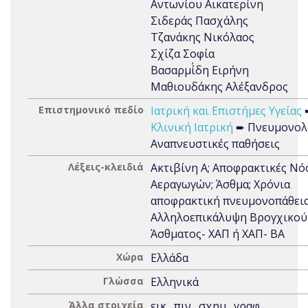
Αντωνίου Αικατερίνη
Σιδεράς Πασχάλης
Τζανάκης Νικόλαος
Σχίζα Σοφία
Βασαρμί΄δη Ειρήνη
Μαθιουδάκης Αλέξανδρος
Επιστημονικό πεδίο
Ιατρική και Επιστήμες Υγείας
Κλινική Ιατρική
➨ Πνευμονολο
Αναπνευστικές παθήσεις
Λέξεις-κλειδιά
Ακτιβίνη Α; Αποφρακτικές Νό
Αεραγωγών; Άσθμα; Χρόνια
αποφρακτική πνευμονοπάθεια
Αλληλοεπικάλυψη Βρογχικού
Άσθματος- ΧΑΠ ή ΧΑΠ- ΒΑ
Χώρα
Ελλάδα
Γλώσσα
Ελληνικά
Άλλα στοιχεία
εικ., πιν., σχημ., γραφ.