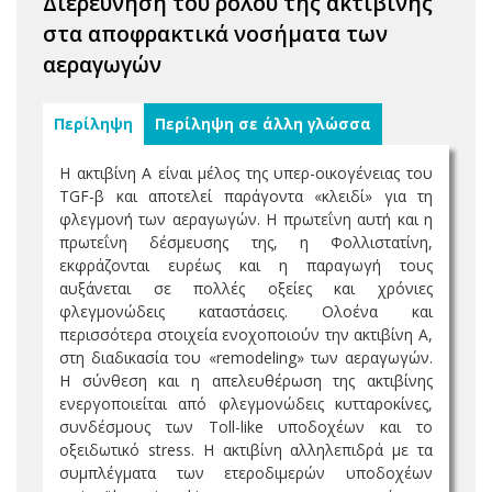
Διερεύνηση του ρόλου της ακτιβίνης
στα αποφρακτικά νοσήματα των
αεραγωγών
Περίληψη
Περίληψη σε άλλη γλώσσα
Η ακτιβίνη Α είναι μέλος της υπερ-οικογένειας του
TGF-β και αποτελεί παράγοντα «κλειδί» για τη
φλεγμονή των αεραγωγών. Η πρωτεΐνη αυτή και η
πρωτεΐνη δέσμευσης της, η Φολλιστατίνη,
εκφράζονται ευρέως και η παραγωγή τους
αυξάνεται σε πολλές οξείες και χρόνιες
φλεγμονώδεις καταστάσεις. Ολοένα και
περισσότερα στοιχεία ενοχοποιούν την ακτιβίνη Α,
στη διαδικασία του «remodeling» των αεραγωγών.
Η σύνθεση και η απελευθέρωση της ακτιβίνης
ενεργοποιείται από φλεγμονώδεις κυτταροκίνες,
συνδέσμους των Toll-like υποδοχέων και το
οξειδωτικό stress. Η ακτιβίνη αλληλεπιδρά με τα
συμπλέγματα των ετεροδιμερών υποδοχέων