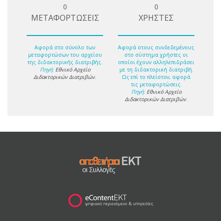
0
0
ΜΕΤΑΦΟΡΤΩΣΕΙΣ
ΧΡΗΣΤΕΣ
Αφορά στο σύνολο των
Αφορά στους συνδεδεμένους
μεταφορτώσων του αρχείου
στο σύστημα χρήστες οι
της διδακτορικής διατριβής.
οποίοι έχουν αλληλεπιδράσει
Πηγή:
Εθνικό Αρχείο
με τη διδακτορική διατριβή.
Διδακτορικών Διατριβών
.
Ως επί το πλείστον, αφορά
τις μεταφορτώσεις.
Πηγή:
Εθνικό Αρχείο
Διδακτορικών Διατριβών
.