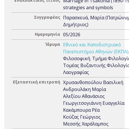
Εναλλακτικός τίτλος
Marriage in Tsakonia (1890-19
strategies and symbols
Συγγραφέας
Παρασκευά, Μαρία (Πατρώνυμ
Δημήτριος)
Ημερομηνία
05/2026
Ίδρυμα
Εθνικό και Καποδιστριακό
Πανεπιστήμιο Αθηνών (ΕΚΠΑ)
Φιλοσοφική. Τμήμα Φιλολογί
Τομέας Βυζαντινής Φιλολογία
Λαογραφίας
Εξεταστική επιτροπή
Χρυσανθοπούλου Βασιλική
Ανδρουλάκη Μαρία
Αλεξίου Αθανάσιος
Γεωργιτσογιάννη Ευαγγελία
Κακάμπουρα Ρέα
Κούζας Γεώργιος
Μεσσής Χαράλαμπος