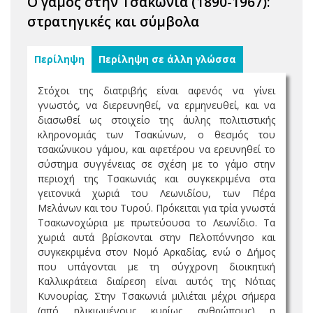
Ο γάμος στην Τσακωνιά (1890-1967):
στρατηγικές και σύμβολα
Περίληψη
Περίληψη σε άλλη γλώσσα
Στόχοι της διατριβής είναι αφενός να γίνει
γνωστός, να διερευνηθεί, να ερμηνευθεί, και να
διασωθεί ως στοιχείο της άυλης πολιτιστικής
κληρονομιάς των Τσακώνων, ο θεσμός του
τσακώνικου γάμου, και αφετέρου να ερευνηθεί το
σύστημα συγγένειας σε σχέση με το γάμο στην
περιοχή της Τσακωνιάς και συγκεκριμένα στα
γειτονικά χωριά του Λεωνιδίου, των Πέρα
Μελάνων και του Τυρού. Πρόκειται για τρία γνωστά
Τσακωνοχώρια με πρωτεύουσα το Λεωνίδιο. Τα
χωριά αυτά βρίσκονται στην Πελοπόννησο και
συγκεκριμένα στον Νομό Αρκαδίας, ενώ ο Δήμος
που υπάγονται με τη σύγχρονη διοικητική
Καλλικράτεια διαίρεση είναι αυτός της Νότιας
Κυνουρίας. Στην Τσακωνιά μιλιέται μέχρι σήμερα
(από ηλικιωμένους κυρίως ανθρώπους) η