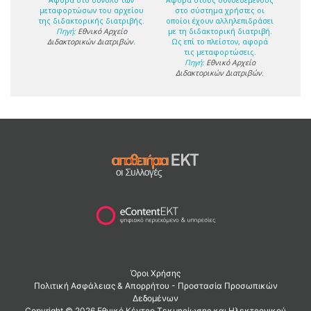
μεταφορτώσων του αρχείου
στο σύστημα χρήστες οι
της διδακτορικής διατριβής.
οποίοι έχουν αλληλεπιδράσει
Πηγή:
Εθνικό Αρχείο
με τη διδακτορική διατριβή.
Διδακτορικών Διατριβών
.
Ως επί το πλείστον, αφορά
τις μεταφορτώσεις.
Πηγή:
Εθνικό Αρχείο
Διδακτορικών Διατριβών
.