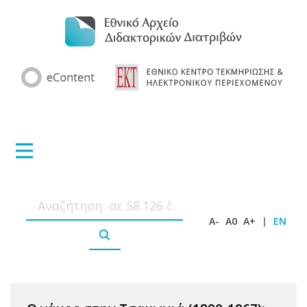
A-
A0
A+
|
EN