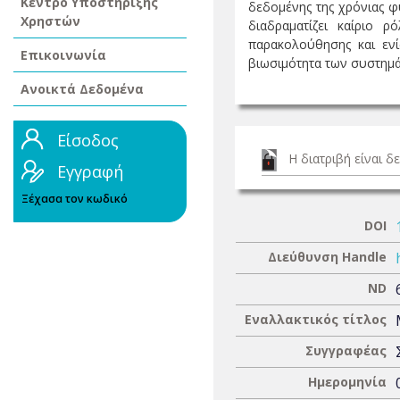
Κέντρο Υποστήριξης
δεδομένης της χρόνιας φύ
Χρηστών
διαδραματίζει καίριο 
παρακολούθησης και ενί
Επικοινωνία
βιωσιμότητα των συστημάτ
Ανοικτά Δεδομένα
Είσοδος
Η διατριβή είναι 
Εγγραφή
Ξέχασα τον κωδικό
DOI
Διεύθυνση Handle
ND
Εναλλακτικός τίτλος
Συγγραφέας
Ημερομηνία