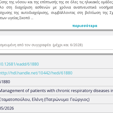
σης της νόσου και της επίπτωσής της σε όλες τις ηλικιακές ομάδε
ρόλο στη διαχείριση ασθενών με χρόνια αναπνευστικά νοσήμα
σχυσης της αυτοδιαχείρισης, συμβάλλοντας στη βελτίωση της Σχ
ων υγείας.Σκοπό ...
περισσότερα
δεσμευμένη από τον συγγραφέα (μέχρι και: 6/2028)
10.12681/eadd/61880
http://hdl.handle.net/10442/hedi/61880
61880
Management of patients with chronic respiratory diseases in 
Σταματοπούλου, Ελένη (Πατρώνυμο: Γεώργιος)
05/2026