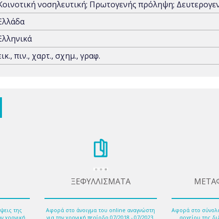
Κοινοτική νοσηλευτική; Πρωτογενής πρόληψη; Δευτερογ
Ελλάδα
Ελληνικά
εικ., πιν., χαρτ., σχημ., γραφ.
ΞΕΦΥΛΛΙΣΜΑΤΑ
ΜΕΤΑ
ψεις της
Αφορά στο άνοιγμα του online αναγνώστη
Αφορά στο σύνολ
ην χρονική
για την χρονική περίοδο 07/2018 - 07/2023.
αρχείου της δι