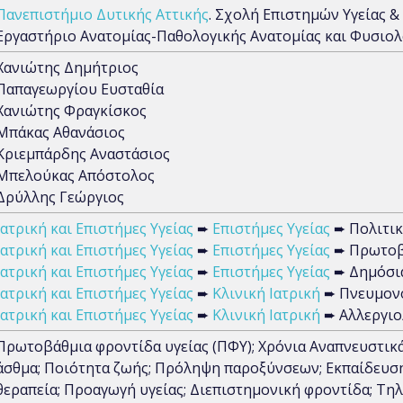
Πανεπιστήμιο Δυτικής Αττικής
. Σχολή Επιστημών Υγείας &
Εργαστήριο Ανατομίας-Παθολογικής Ανατομίας και Φυσιο
Χανιώτης Δημήτριος
Παπαγεωργίου Ευσταθία
Χανιώτης Φραγκίσκος
Μπάκας Αθανάσιος
Κριεμπάρδης Αναστάσιος
Μπελούκας Απόστολος
Δρύλλης Γεώργιος
Ιατρική και Επιστήμες Υγείας
➨
Επιστήμες Υγείας
➨ Πολιτικ
Ιατρική και Επιστήμες Υγείας
➨
Επιστήμες Υγείας
➨ Πρωτοβά
Ιατρική και Επιστήμες Υγείας
➨
Επιστήμες Υγείας
➨ Δημόσια
Ιατρική και Επιστήμες Υγείας
➨
Κλινική Ιατρική
➨ Πνευμονο
Ιατρική και Επιστήμες Υγείας
➨
Κλινική Ιατρική
➨ Αλλεργιο
Πρωτοβάθμια φροντίδα υγείας (ΠΦΥ); Χρόνια Αναπνευστικ
άσθμα; Ποιότητα ζωής; Πρόληψη παροξύνσεων; Εκπαίδευσ
θεραπεία; Προαγωγή υγείας; Διεπιστημονική φροντίδα; Τη