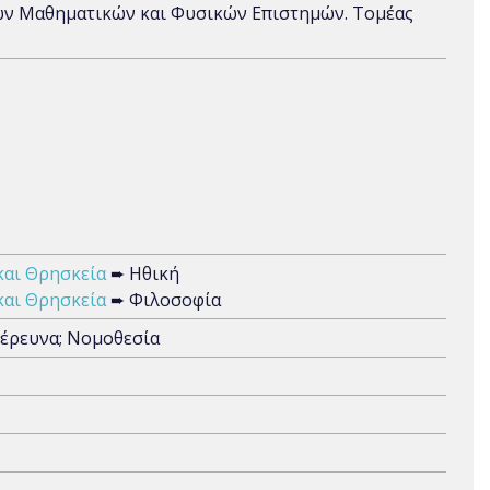
ων Μαθηματικών και Φυσικών Επιστημών. Τομέας
και Θρησκεία
➨ Ηθική
και Θρησκεία
➨ Φιλοσοφία
 έρευνα; Νομοθεσία