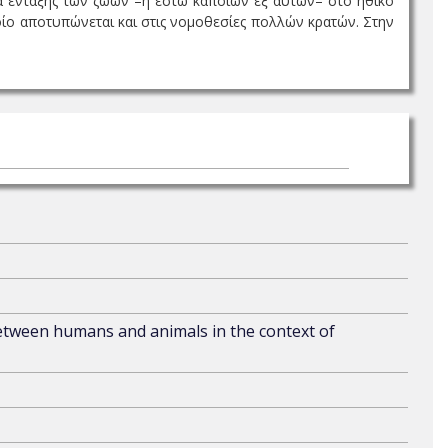
ια ένταξης των ζώων –ή έστω κάποιων εξ αυτών– στο ηθικό
οίο αποτυπώνεται και στις νομοθεσίες πολλών κρατών. Στην
 between humans and animals in the context of