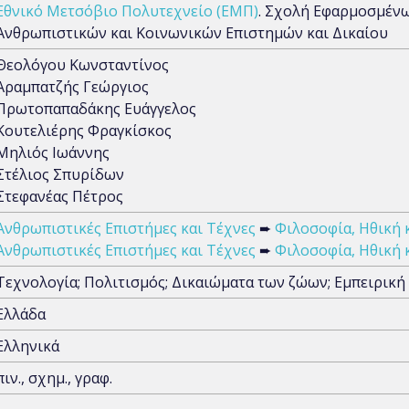
Εθνικό Μετσόβιο Πολυτεχνείο (ΕΜΠ)
. Σχολή Εφαρμοσμέν
Ανθρωπιστικών και Κοινωνικών Επιστημών και Δικαίου
Θεολόγου Κωνσταντίνος
Αραμπατζής Γεώργιος
Πρωτοπαπαδάκης Ευάγγελος
Κουτελιέρης Φραγκίσκος
Μηλιός Ιωάννης
Στέλιος Σπυρίδων
Στεφανέας Πέτρος
Ανθρωπιστικές Επιστήμες και Τέχνες
➨
Φιλοσοφία, Ηθική 
Ανθρωπιστικές Επιστήμες και Τέχνες
➨
Φιλοσοφία, Ηθική 
Τεχνολογία; Πολιτισμός; Δικαιώματα των ζώων; Εμπειρική
Ελλάδα
Ελληνικά
πιν., σχημ., γραφ.