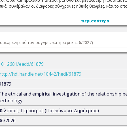
ικό, αλλά και πρακτικό επίπεδο, μια όλο και μεγαλύτερη προσπάθε
ικά, συνέβαλαν οι διάφορες σύγχρονες ηθικές θεωρίες, κάτι το οπ
περισσότερα
δεσμευμένη από τον συγγραφέα (μέχρι και: 6/2027)
10.12681/eadd/61879
http://hdl.handle.net/10442/hedi/61879
61879
The ethical and empirical investigation of the relationship
technology
Φίλιππας, Γεράσιμος (Πατρώνυμο: Δημήτριος)
06/2026