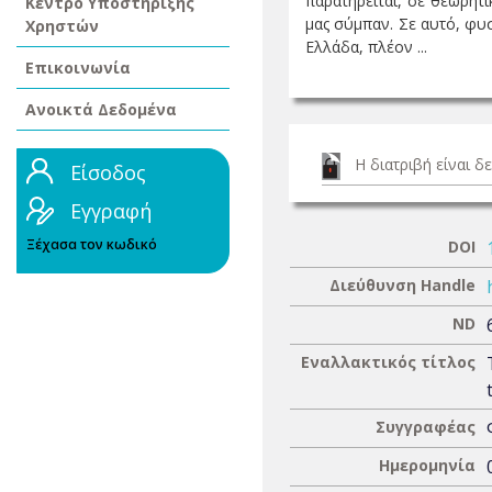
παρατηρείται, σε θεωρητ
Κέντρο Υποστήριξης
μας σύμπαν. Σε αυτό, φυσ
Χρηστών
Ελλάδα, πλέον ...
Επικοινωνία
Ανοικτά Δεδομένα
Η διατριβή είναι 
Είσοδος
Εγγραφή
Ξέχασα τον κωδικό
DOI
Διεύθυνση Handle
ND
Εναλλακτικός τίτλος
Συγγραφέας
Ημερομηνία