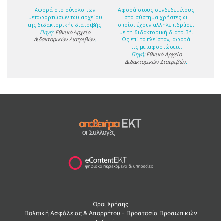
Αφορά στο σύνολο των
Αφορά στους συνδεδεμένους
μεταφορτώσων του αρχείου
στο σύστημα χρήστες οι
της διδακτορικής διατριβής.
οποίοι έχουν αλληλεπιδράσει
Πηγή:
Εθνικό Αρχείο
με τη διδακτορική διατριβή.
Διδακτορικών Διατριβών
.
Ως επί το πλείστον, αφορά
τις μεταφορτώσεις.
Πηγή:
Εθνικό Αρχείο
Διδακτορικών Διατριβών
.