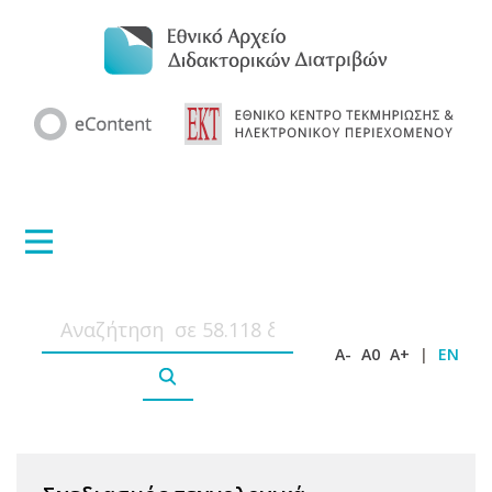
A-
A0
A+
|
EN