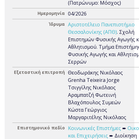
(Πατρώνυμο: Μόσχος)
Ημερομηνία
04/2026
Ίδρυμα
Αριστοτέλειο Πανεπιστήμιο
Θεσσαλονίκης (ΑΠΘ)
. Σχολή
Επιστημών Φυσικής Αγωγής κ
Αθλητισμού. Τμήμα Επιστήμη
Φυσικής Αγωγής και Αθλητισ
Σερρών
Εξεταστική επιτροπή
Θεοδωράκης Νικόλαος
Grenha Teixeira Jorge
Τσιγγίλης Νικόλαος
Αραμπατζή Φωτεινή
Βλαχόπουλος Συμεών
Κώστα Γεώργιος
Μαργαριτέλης Νικόλαος
Επιστημονικό πεδίο
Κοινωνικές Επιστήμες
➨
Οικο
και Επιχειρήσεις
➨ Διοίκηση