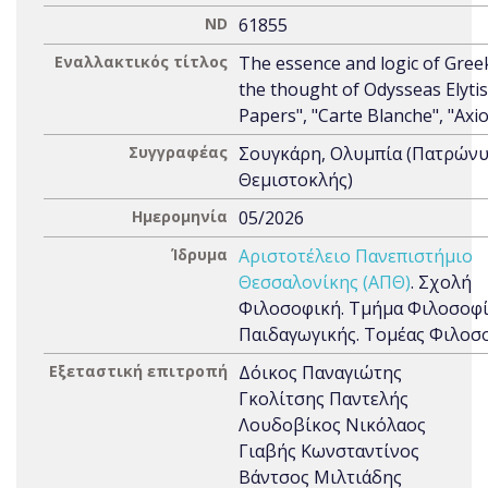
ND
61855
Εναλλακτικός τίτλος
The essence and logic of Gree
the thought of Odysseas Elyti
Papers", "Carte Blanche", "Axio
Συγγραφέας
Σουγκάρη, Ολυμπία (Πατρώνυ
Θεμιστοκλής)
Ημερομηνία
05/2026
Ίδρυμα
Αριστοτέλειο Πανεπιστήμιο
Θεσσαλονίκης (ΑΠΘ)
. Σχολή
Φιλοσοφική. Τμήμα Φιλοσοφί
Παιδαγωγικής. Τομέας Φιλοσ
Εξεταστική επιτροπή
Δόικος Παναγιώτης
Γκολίτσης Παντελής
Λουδοβίκος Νικόλαος
Γιαβής Κωνσταντίνος
Βάντσος Μιλτιάδης