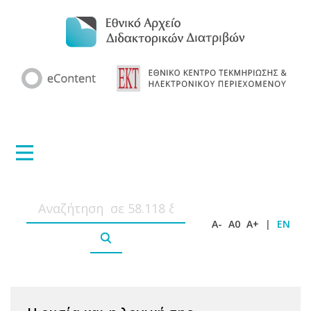
A-
A0
A+
|
EN