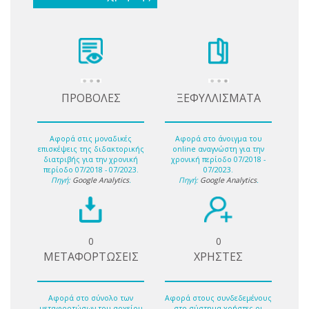
ΠΡΟΒΟΛΕΣ
ΞΕΦΥΛΛΙΣΜΑΤΑ
Αφορά στις μοναδικές
Αφορά στο άνοιγμα του
επισκέψεις της διδακτορικής
online αναγνώστη για την
διατριβής για την χρονική
χρονική περίοδο 07/2018 -
περίοδο 07/2018 - 07/2023.
07/2023.
Πηγή:
Google Analytics
.
Πηγή:
Google Analytics
.
0
0
ΜΕΤΑΦΟΡΤΩΣΕΙΣ
ΧΡΗΣΤΕΣ
Αφορά στο σύνολο των
Αφορά στους συνδεδεμένους
μεταφορτώσων του αρχείου
στο σύστημα χρήστες οι