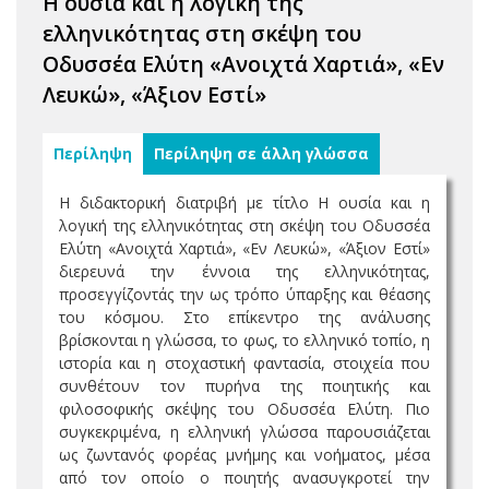
Η ουσία και η λογική της
ελληνικότητας στη σκέψη του
Οδυσσέα Ελύτη «Ανοιχτά Χαρτιά», «Εν
Λευκώ», «Άξιον Εστί»
Περίληψη
Περίληψη σε άλλη γλώσσα
Η διδακτορική διατριβή με τίτλο Η ουσία και η
λογική της ελληνικότητας στη σκέψη του Οδυσσέα
Ελύτη «Ανοιχτά Χαρτιά», «Εν Λευκώ», «Άξιον Εστί»
διερευνά την έννοια της ελληνικότητας,
προσεγγίζοντάς την ως τρόπο ύπαρξης και θέασης
του κόσμου. Στο επίκεντρο της ανάλυσης
βρίσκονται η γλώσσα, το φως, το ελληνικό τοπίο, η
ιστορία και η στοχαστική φαντασία, στοιχεία που
συνθέτουν τον πυρήνα της ποιητικής και
φιλοσοφικής σκέψης του Οδυσσέα Ελύτη. Πιο
συγκεκριμένα, η ελληνική γλώσσα παρουσιάζεται
ως ζωντανός φορέας μνήμης και νοήματος, μέσα
από τον οποίο ο ποιητής ανασυγκροτεί την