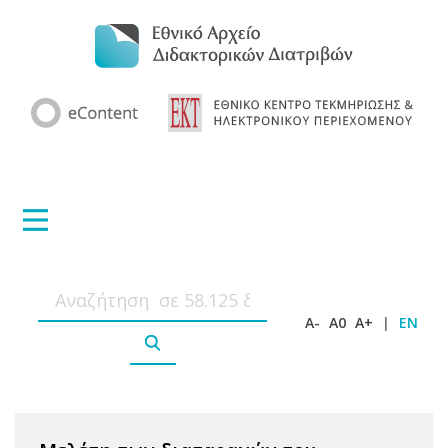
A-
A0
A+
|
EN