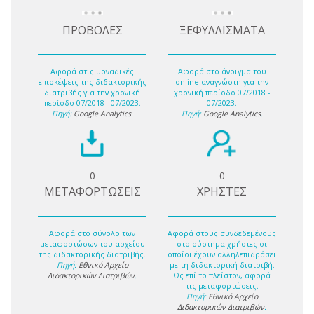
ΠΡΟΒΟΛΕΣ
ΞΕΦΥΛΛΙΣΜΑΤΑ
Αφορά στις μοναδικές
Αφορά στο άνοιγμα του
επισκέψεις της διδακτορικής
online αναγνώστη για την
διατριβής για την χρονική
χρονική περίοδο 07/2018 -
περίοδο 07/2018 - 07/2023.
07/2023.
Πηγή:
Google Analytics
.
Πηγή:
Google Analytics
.
0
0
ΜΕΤΑΦΟΡΤΩΣΕΙΣ
ΧΡΗΣΤΕΣ
Αφορά στο σύνολο των
Αφορά στους συνδεδεμένους
μεταφορτώσων του αρχείου
στο σύστημα χρήστες οι
της διδακτορικής διατριβής.
οποίοι έχουν αλληλεπιδράσει
Πηγή:
Εθνικό Αρχείο
με τη διδακτορική διατριβή.
Διδακτορικών Διατριβών
.
Ως επί το πλείστον, αφορά
τις μεταφορτώσεις.
Πηγή:
Εθνικό Αρχείο
Διδακτορικών Διατριβών
.