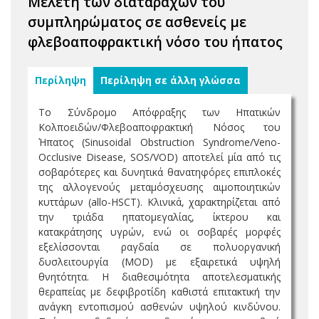
Μελέτη των διαταραχών του
συμπληρώματος σε ασθενείς με
φλεβοαποφρακτική νόσο του ήπατος
Περίληψη
Περίληψη σε άλλη γλώσσα
Το Σύνδρομο Απόφραξης των Ηπατικών
Κολποειδών/Φλεβοαποφρακτική Νόσος του
Ήπατος (Sinusoidal Obstruction Syndrome/Veno-
Occlusive Disease, SOS/VOD) αποτελεί μία από τις
σοβαρότερες και δυνητικά θανατηφόρες επιπλοκές
της αλλογενούς μεταμόσχευσης αιμοποιητικών
κυττάρων (allo-HSCT). Κλινικά, χαρακτηρίζεται από
την τριάδα ηπατομεγαλίας, ίκτερου και
κατακράτησης υγρών, ενώ οι σοβαρές μορφές
εξελίσσονται ραγδαία σε πολυοργανική
δυσλειτουργία (MOD) με εξαιρετικά υψηλή
θνητότητα. Η διαθεσιμότητα αποτελεσματικής
θεραπείας με δεφιβροτίδη καθιστά επιτακτική την
ανάγκη εντοπισμού ασθενών υψηλού κινδύνου.