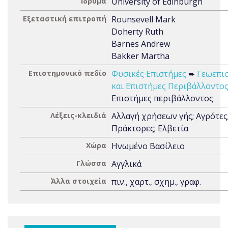
Ίδρυμα
University of Edinburgh
Εξεταστική επιτροπή
Rounsevell Mark
Doherty Ruth
Barnes Andrew
Bakker Martha
Επιστημονικό πεδίο
Φυσικές Επιστήμες
➨
Γεωεπι
και Επιστήμες Περιβάλλοντο
Επιστήμες περιβάλλοντος
Λέξεις-κλειδιά
Αλλαγή χρήσεων γής; Αγρότες
Πράκτορες; Ελβετία
Χώρα
Ηνωμένο Βασίλειο
Γλώσσα
Αγγλικά
Άλλα στοιχεία
πιν., χαρτ., σχημ., γραφ.