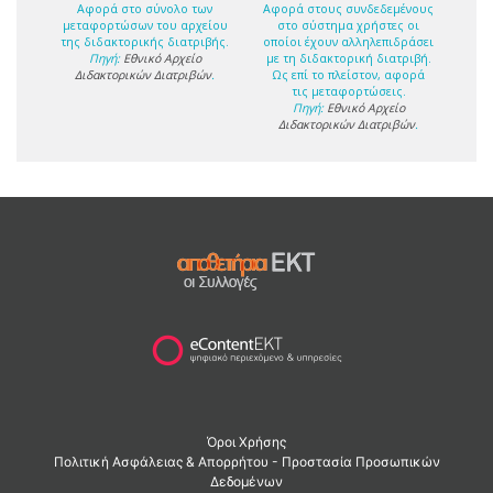
Αφορά στο σύνολο των
Αφορά στους συνδεδεμένους
μεταφορτώσων του αρχείου
στο σύστημα χρήστες οι
της διδακτορικής διατριβής.
οποίοι έχουν αλληλεπιδράσει
Πηγή:
Εθνικό Αρχείο
με τη διδακτορική διατριβή.
Διδακτορικών Διατριβών
.
Ως επί το πλείστον, αφορά
τις μεταφορτώσεις.
Πηγή:
Εθνικό Αρχείο
Διδακτορικών Διατριβών
.