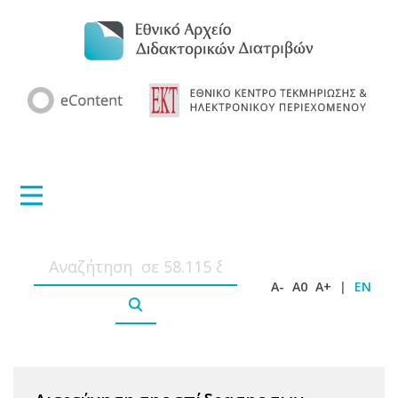
A-
A0
A+
|
EN