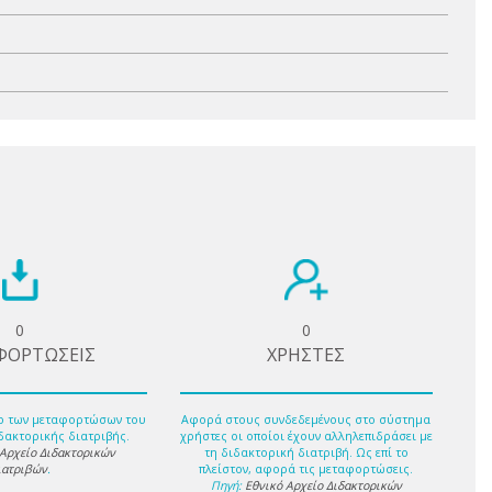
0
0
ΦΟΡΤΩΣΕΙΣ
ΧΡΗΣΤΕΣ
ο των μεταφορτώσων του
Αφορά στους συνδεδεμένους στο σύστημα
δακτορικής διατριβής.
χρήστες οι οποίοι έχουν αλληλεπιδράσει με
 Αρχείο Διδακτορικών
τη διδακτορική διατριβή. Ως επί το
ιατριβών
.
πλείστον, αφορά τις μεταφορτώσεις.
Πηγή:
Εθνικό Αρχείο Διδακτορικών