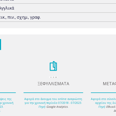
Αγγλικά
εικ., πιν., σχημ., γραφ.
ΞΕΦΥΛΛΙΣΜΑΤΑ
ΜΕΤΑ
ψεις της
Αφορά στο άνοιγμα του online αναγνώστη
Αφορά στο σύνολ
ην χρονική
για την χρονική περίοδο 07/2018 - 07/2023.
αρχείου της δι
23.
Πηγή:
Google Analytics
.
Πηγή:
Εθνικό
s
.
Δ