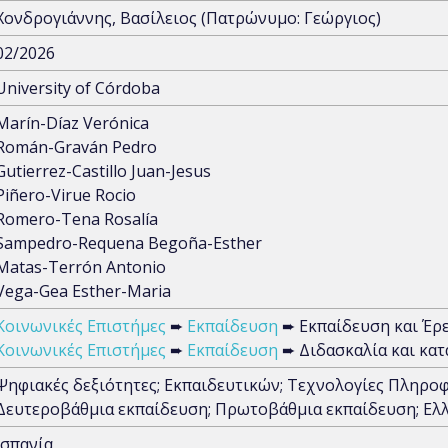
Χονδρογιάννης, Βασίλειος (Πατρώνυμο: Γεώργιος)
02/2026
University of Córdoba
Marín-Díaz Verónica
Román-Graván Pedro
Gutierrez-Castillo Juan-Jesus
Piñero-Virue Rocio
Romero-Tena Rosalía
Sampedro-Requena Begoña-Esther
Matas-Terrón Antonio
Vega-Gea Esther-Maria
Κοινωνικές Επιστήμες
➨
Εκπαίδευση
➨ Εκπαίδευση και Έρ
Κοινωνικές Επιστήμες
➨
Εκπαίδευση
➨ Διδασκαλία και κατ
Ψηφιακές δεξιότητες; Εκπαιδευτικών; Τεχνολογίες Πληροφ
Δευτεροβάθμια εκπαίδευση; Πρωτοβάθμια εκπαίδευση; Ελ
Ισπανία