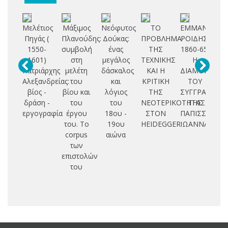
Μελέτιος
Μάξιμος
Νεόφυτος
ΤΟ
ΕΜΜΑΝΟΥΗΛ
Τ
Πηγάς (
Πλανούδης:
Δούκας:
ΠΡΟΒΛΗΜΑ
ΡΟΙΔΗΣ,
1550-
συμβολή
ένας
ΤΗΣ
1860-65:
π
1601)
στη
μεγάλος
ΤΕΧΝΙΚΗΣ
Η
Πατριάρχης
μελέτη
δάσκαλος
ΚΑΙ Η
ΔΙΑΜΟΡΦΩΣ
σ
Αλεξανδρείας:
του
και
ΚΡΙΤΙΚΗ
ΤΟΥ
γ
βίος -
βίου και
λόγιος
ΤΗΣ
ΣΥΓΓΡΑΦΕΑ
θ
δράση -
του
του
ΝΕΟΤΕΡΙΚΟΤΗΤΑΣ
ΤΗΣ
εργογραφία
έργου
18ου -
ΣΤΟΝ
ΠΑΠΙΣΣΑΣ
επ
του. Το
19ου
HEIDEGGER
ΙΩΑΝΝΑΣ
corpus
αιώνα
Λ
των
Πι
επιστολών
του