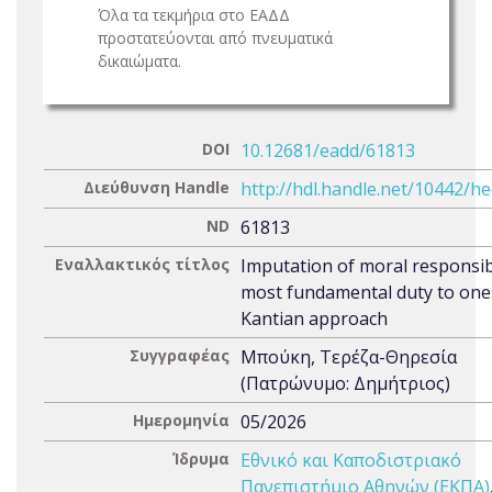
Όλα τα τεκμήρια στο ΕΑΔΔ
προστατεύονται από πνευματικά
δικαιώματα.
DOI
10.12681/eadd/61813
Διεύθυνση Handle
http://hdl.handle.net/10442/h
ND
61813
Εναλλακτικός τίτλος
Imputation of moral responsibi
most fundamental duty to ones
Kantian approach
Συγγραφέας
Μπούκη, Τερέζα-Θηρεσία
(Πατρώνυμο: Δημήτριος)
Ημερομηνία
05/2026
Ίδρυμα
Εθνικό και Καποδιστριακό
Πανεπιστήμιο Αθηνών (ΕΚΠΑ)