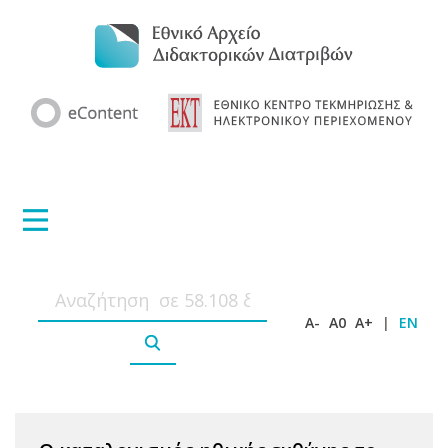
A-
A0
A+
|
EN