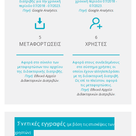
διατριβής για την χρονική
χρονική περίοδο 07/2018 -
περίοδο 07/2018 - 07/2023.
07/2023.
Πηγή:
Google Analytics
.
Πηγή:
Google Analytics
.
5
6
ΜΕΤΑΦΟΡΤΩΣΕΙΣ
ΧΡΗΣΤΕΣ
Αφορά στο σύνολο των
Αφορά στους συνδεδεμένους
μεταφορτώσων του αρχείου
στο σύστημα χρήστες οι
της διδακτορικής διατριβής.
οποίοι έχουν αλληλεπιδράσει
Πηγή:
Εθνικό Αρχείο
με τη διδακτορική διατριβή.
Διδακτορικών Διατριβών
.
Ως επί το πλείστον, αφορά
τις μεταφορτώσεις.
Πηγή:
Εθνικό Αρχείο
Διδακτορικών Διατριβών
.
Σχετικές εγγραφές
(με βάση τις επισκέψεις των
χρηστών)