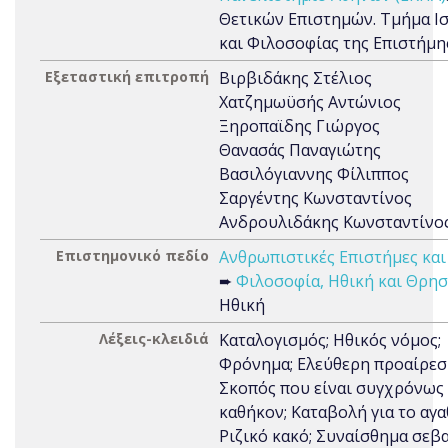
Θετικών Επιστημών. Τμήμα Ι
και Φιλοσοφίας της Επιστήμη
Εξεταστική επιτροπή
Βιρβιδάκης Στέλιος
Χατζημωϋσής Αντώνιος
Ξηροπαϊδης Γιώργος
Θανασάς Παναγιώτης
Βασιλόγιαννης Φίλιππος
Σαργέντης Κωνσταντίνος
Ανδρουλιδάκης Κωνσταντίνο
Επιστημονικό πεδίο
Ανθρωπιστικές Επιστήμες και
➨
Φιλοσοφία, Ηθική και Θρησ
Ηθική
Λέξεις-κλειδιά
Καταλογισμός; Ηθικός νόμος;
Φρόνημα; Ελεύθερη προαίρεσ
Σκοπός που είναι συγχρόνως
καθήκον; Καταβολή για το αγα
Ριζικό κακό; Συναίσθημα σεβ