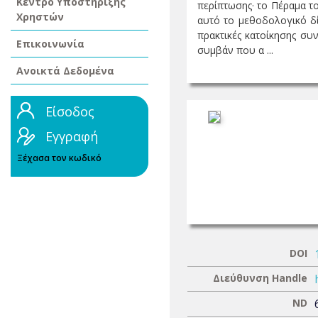
Κέντρο Υποστήριξης
περίπτωσης· το Πέραμα το
Χρηστών
αυτό το μεθοδολογικό δί
πρακτικές κατοίκησης συ
Επικοινωνία
συμβάν που α ...
Ανοικτά Δεδομένα
Είσοδος
Εγγραφή
Ξέχασα τον κωδικό
DOI
Διεύθυνση Handle
ND