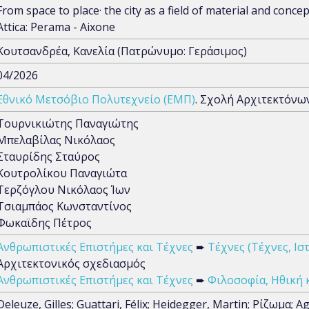
From space to place· the city as a field of material and conce
Attica: Perama - Aixone
Κουτσανδρέα, Κανελία (Πατρώνυμο: Γεράσιμος)
04/2026
Εθνικό Μετσόβιο Πολυτεχνείο (ΕΜΠ)
. Σχολή Αρχιτεκτόν
Τουρνικιώτης Παναγιώτης
Μπελαβίλας Νικόλαος
Σταυρίδης Σταύρος
Κουτρολίκου Παναγιώτα
Τερζόγλου Νικόλαος Ίων
Τσιαμπάος Κωνσταντίνος
Φωκαϊδης Πέτρος
Ανθρωπιστικές Επιστήμες και Τέχνες
➨
Τέχνες (Τέχνες, Ισ
Αρχιτεκτονικός σχεδιασμός
Ανθρωπιστικές Επιστήμες και Τέχνες
➨
Φιλοσοφία, Ηθική 
Deleuze, Gilles; Guattari, Félix; Heidegger, Martin; Ρίζωμα;