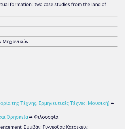
ptual formation.: two case studies from the land of
ων Μηχανικών
τορία της Τέχνης, Ερμηνευτικές Τέχνες, Μουσική)
➨
και Θρησκεία
➨ Φιλοσοφία
 Agencement; Συμβάν; Γίγνεσθαι; Κατοικείν;