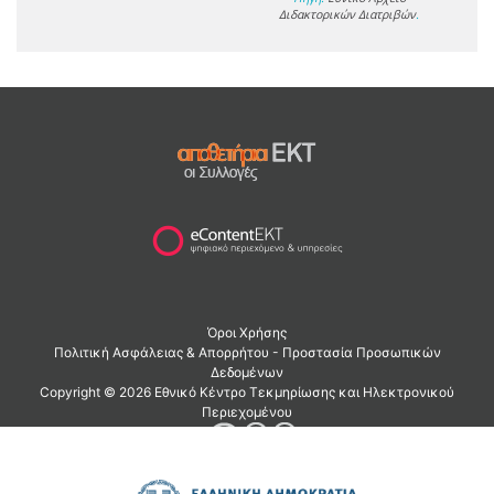
Διδακτορικών Διατριβών
.