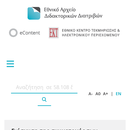
A-
A0
A+
|
EN