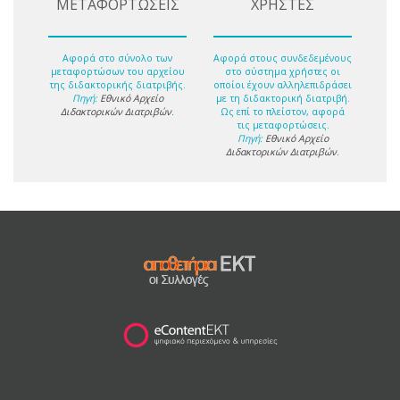
ΜΕΤΑΦΟΡΤΩΣΕΙΣ
ΧΡΗΣΤΕΣ
Αφορά στο σύνολο των
Αφορά στους συνδεδεμένους
μεταφορτώσων του αρχείου
στο σύστημα χρήστες οι
της διδακτορικής διατριβής.
οποίοι έχουν αλληλεπιδράσει
Πηγή:
Εθνικό Αρχείο
με τη διδακτορική διατριβή.
Διδακτορικών Διατριβών
.
Ως επί το πλείστον, αφορά
τις μεταφορτώσεις.
Πηγή:
Εθνικό Αρχείο
Διδακτορικών Διατριβών
.