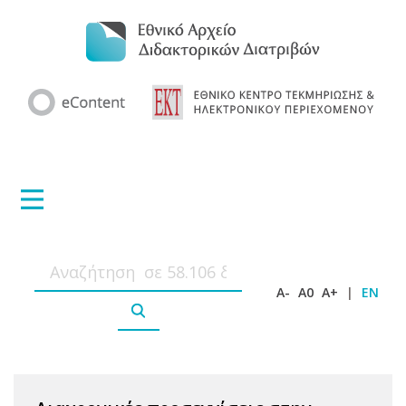
A-
A0
A+
|
EN