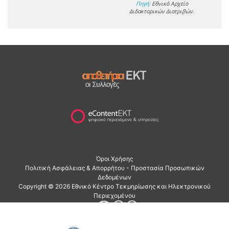
Πηγή:
Εθνικό Αρχείο
Διδακτορικών Διατριβών
.