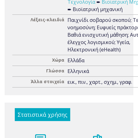
Τεχνολογία
➨
Βιοϊατρική Μη
➨ Βιοϊατρική μηχανική
Λέξεις-κλειδιά
Παιχνίδι σοβαρού σκοπού; Τ
νοημοσύνη; Ευφυείς πράκτορ
Βαθιά ενισχυτική μάθηση; Αυ
έλεγχος λογισμικού; Υγεία,
Ηλεκτρονική (eHealth)
Χώρα
Ελλάδα
Γλώσσα
Ελληνικά
Άλλα στοιχεία
εικ., πιν., χαρτ., σχημ., γραφ.
Στατιστικά χρήσης