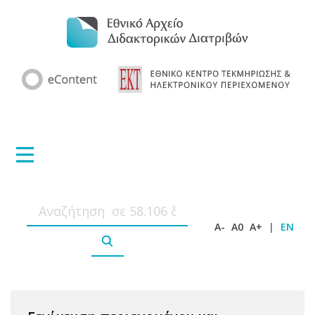
A-
A0
A+
|
EN