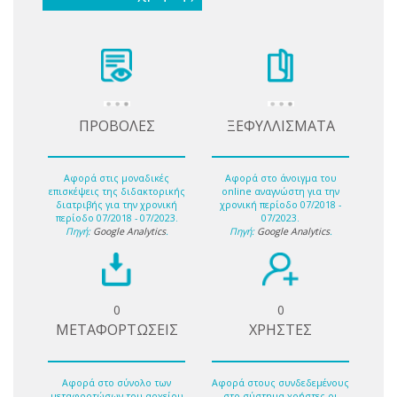
ΠΡΟΒΟΛΕΣ
ΞΕΦΥΛΛΙΣΜΑΤΑ
Αφορά στις μοναδικές
Αφορά στο άνοιγμα του
επισκέψεις της διδακτορικής
online αναγνώστη για την
διατριβής για την χρονική
χρονική περίοδο 07/2018 -
περίοδο 07/2018 - 07/2023.
07/2023.
Πηγή:
Google Analytics
.
Πηγή:
Google Analytics
.
0
0
ΜΕΤΑΦΟΡΤΩΣΕΙΣ
ΧΡΗΣΤΕΣ
Αφορά στο σύνολο των
Αφορά στους συνδεδεμένους
μεταφορτώσων του αρχείου
στο σύστημα χρήστες οι