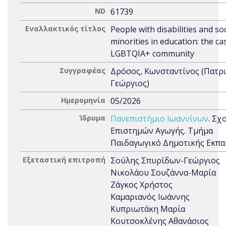
ND
61739
Εναλλακτικός τίτλος
People with disabilities and soc
minorities in education: the ca
LGBTQIA+ community
Συγγραφέας
Δρόσος, Κωνσταντίνος (Πατρ
Γεώργιος)
Ημερομηνία
05/2026
Ίδρυμα
Πανεπιστήμιο Ιωαννίνων
. Σχ
Επιστημών Αγωγής. Τμήμα
Παιδαγωγικό Δημοτικής Εκπα
Εξεταστική επιτροπή
Σούλης Σπυρίδων-Γεώργιος
Νικολάου Σουζάννα-Μαρία
Ζάγκος Χρήστος
Καμαριανός Ιωάννης
Κυπριωτάκη Μαρία
Κουτσοκλένης Αθανάσιος