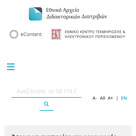
A-
A0
A+
|
EN