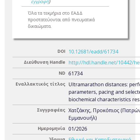
εγγραφή
)
Όλα τα τεκμήρια στο ΕΑΔΔ
προστατεύονται από πνευματικά
δικαιώματα.
DOI
10.12681/eadd/61734
Διεύθυνση Handle
http://hdl.handle.net/10442/h
ND
61734
Εναλλακτικός τίτλος
Ultramarathon distances: per
parameters, pacing and select
biochemical characteristics r
Συγγραφέας
Χατζάκης, Προκόπιος (Πατρώ
Εμμανουήλ)
Ημερομηνία
01/2026
Ίδρυμα
Εθνικό και Καποδιστριακό