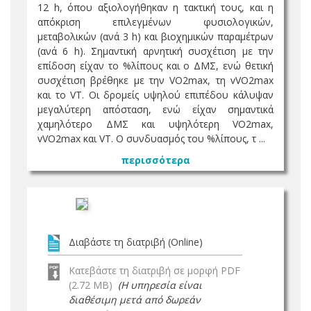
12 h, όπου αξιολογήθηκαν η τακτική τους, και η
απόκριση επιλεγμένων φυσιολογικών,
μεταβολικών (ανά 3 h) και βιοχημικών παραμέτρων
(ανά 6 h). Σημαντική αρνητική συσχέτιση με την
επίδοση είχαν το %λίπους και ο ΔΜΣ, ενώ θετική
συσχέτιση βρέθηκε με την VO2max, τη vVO2max
και το VT. Οι δρομείς υψηλού επιπέδου κάλυψαν
μεγαλύτερη απόσταση, ενώ είχαν σημαντικά
χαμηλότερο ΔΜΣ και υψηλότερη VO2max,
vVO2max και VT. Ο συνδυασμός του %λίπους, τ ...
περισσότερα
Διαβάστε τη διατριβή (Online)
Κατεβάστε τη διατριβή σε μορφή PDF
(2.72 MB)
(Η υπηρεσία είναι
διαθέσιμη μετά από δωρεάν