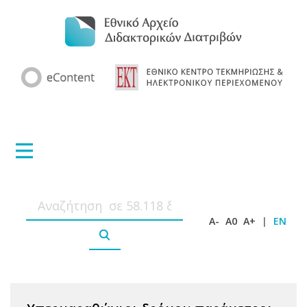
A-
A0
A+
|
EN