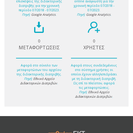
επισκέψεις της διδακτορικής
online αναγνώστη για την
διατριβής για την χρονική
χρονική περίοδο 07/2018 -
περίοδο 07/2018 - 07/2023.
07/2023.
Πηγή:
Google Analytics
.
Πηγή:
Google Analytics
.
0
0
ΜΕΤΑΦΟΡΤΩΣΕΙΣ
ΧΡΗΣΤΕΣ
Αφορά στο σύνολο των
Αφορά στους συνδεδεμένους
μεταφορτώσων του αρχείου
στο σύστημα χρήστες οι
της διδακτορικής διατριβής.
οποίοι έχουν αλληλεπιδράσει
Πηγή:
Εθνικό Αρχείο
με τη διδακτορική διατριβή.
Διδακτορικών Διατριβών
.
Ως επί το πλείστον, αφορά
τις μεταφορτώσεις.
Πηγή:
Εθνικό Αρχείο
Διδακτορικών Διατριβών
.