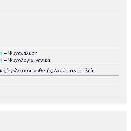
η
➨ Ψυχανάλυση
η
➨ Ψυχολογία, γενικά
ή; Έγκλειστος ασθενής; Ακούσια νοσηλεία