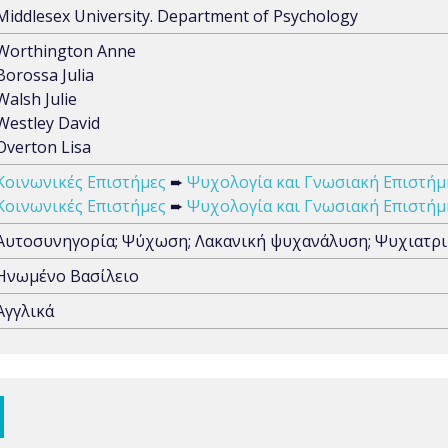
Middlesex University. Department of Psychology
Worthington Anne
Borossa Julia
Walsh Julie
Westley David
Overton Lisa
Κοινωνικές Επιστήμες
➨
Ψυχολογία και Γνωσιακή Επιστήμ
Κοινωνικές Επιστήμες
➨
Ψυχολογία και Γνωσιακή Επιστήμ
Αυτοσυνηγορία; Ψύχωση; Λακανική ψυχανάλυση; Ψυχιατρικ
Ηνωμένο Βασίλειο
Αγγλικά