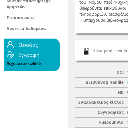
Κέντρο Υποστήριξης
του Νόμου περί Ψυχικής
Χρηστών
θεωρούνται επικίνδυνοι
πληροφοριών, διασφάλιση
Επικοινωνία
Η υπάρχουσα βιβλιογραφία
Ανοικτά Δεδομένα
Είσοδος
Η διατριβή είναι 
Εγγραφή
Ξέχασα τον κωδικό
DOI
Διεύθυνση Handle
ND
Εναλλακτικός τίτλος
Συγγραφέας
Ημερομηνία