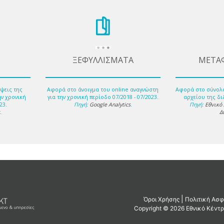
ΞΕΦΥΛΛΙΣΜΑΤΑ
ΜΕΤΑ
ψεις της
Αφορά στο άνοιγμα του online αναγνώστη
Αφορά στο σύνολ
ην χρονική
για την χρονική περίοδο 07/2018 - 07/2023.
αρχείου της δι
23.
Πηγή:
Google Analytics
.
Πηγή:
Εθνικό
s
.
Δ