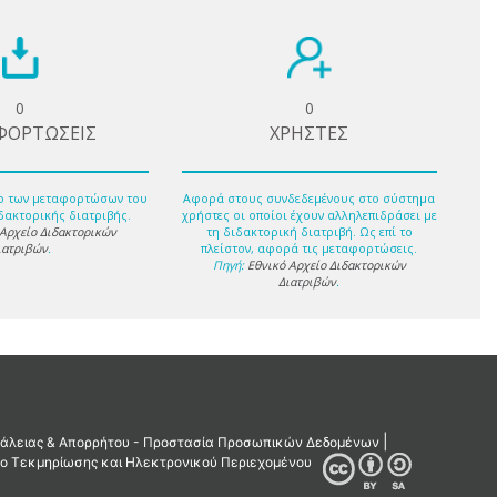
0
0
ΦΟΡΤΩΣΕΙΣ
ΧΡΗΣΤΕΣ
ο των μεταφορτώσων του
Αφορά στους συνδεδεμένους στο σύστημα
δακτορικής διατριβής.
χρήστες οι οποίοι έχουν αλληλεπιδράσει με
 Αρχείο Διδακτορικών
τη διδακτορική διατριβή. Ως επί το
ιατριβών
.
πλείστον, αφορά τις μεταφορτώσεις.
Πηγή:
Εθνικό Αρχείο Διδακτορικών
Διατριβών
.