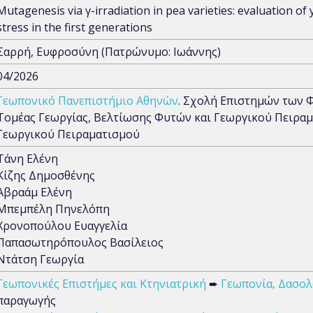
Mutagenesis via γ-irradiation in pea varieties: evaluation of 
stress in the first generations
Σαρρή, Ευφροσύνη (Πατρώνυμο: Ιωάννης)
04/2026
Γεωπονικό Πανεπιστήμιο Αθηνών
. Σχολή Επιστημών των 
Τομέας Γεωργίας, Βελτίωσης Φυτών και Γεωργικού Πειραμ
Γεωργικού Πειραματισμού
Τάνη Ελένη
Κίζης Δημοσθένης
Αβραάμ Ελένη
Μπεμπέλη Πηνελόπη
Χρονοπούλου Ευαγγελία
Παπασωτηρόπουλος Βασίλειος
Ντάτση Γεωργία
Γεωπονικές Επιστήμες και Κτηνιατρική
➨
Γεωπονία, Δασολο
παραγωγής