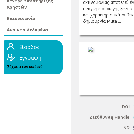
Κέντρο Υποστήριξης
ακτινοβολίας αποτελεί έ
Χρηστών
ανάγκη εισαγωγής ξένου 
και χαρακτηριστικά ανθεκ
Επικοινωνία
δημιουργία Μuta ...
Ανοικτά Δεδομένα
Είσοδος
Εγγραφή
Ξέχασα τον κωδικό
DOI
Διεύθυνση Handle
ND