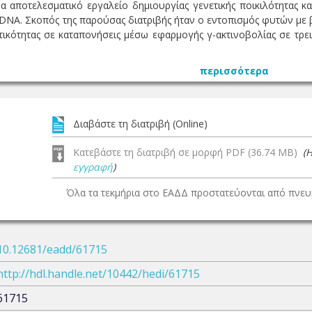
να αποτελεσματικό εργαλείο δημιουργίας γενετικής ποικιλότητας κ
DNA. Σκοπός της παρούσας διατριβής ήταν ο εντοπισμός φυτών με β
τικότητας σε καταπονήσεις μέσω εφαρμογής γ-ακτινοβολίας σε τρεις
περισσότερα
Διαβάστε τη διατριβή (Online)
Κατεβάστε τη διατριβή σε μορφή PDF (36.74 MB)
(
εγγραφή
)
Όλα τα τεκμήρια στο ΕΑΔΔ προστατεύονται από πνευμ
10.12681/eadd/61715
http://hdl.handle.net/10442/hedi/61715
61715