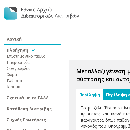
Αρχική
Πλοήγηση
Επιστημονικό πεδίο
Ημερομηνία
Συγγραφέας
Μεταλλαξιγένεση μ
Χώρα
σύστασης και αντο
Γλώσσα
Ίδρυμα
Περίληψη
Περίληψη 
Σχετικά με το ΕΑΔΔ
Το μπιζέλι (Pisum sativ
Κατάθεση Διατριβής
πρωτεΐνες και ικανότη
Συχνές Ερωτήσεις
παράγοντες, όπως παθογό
γεγονός που υπογραμμίζε