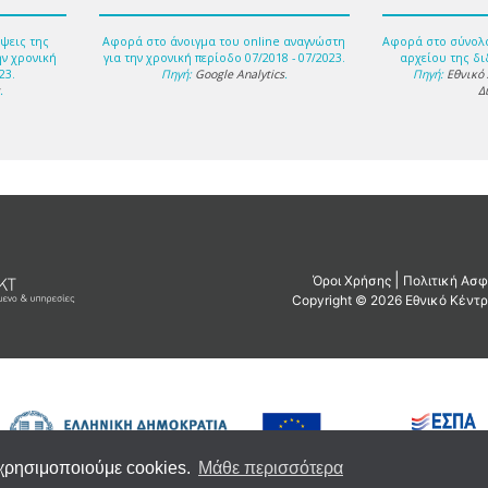
ψεις της
Αφορά στο άνοιγμα του online αναγνώστη
Αφορά στο σύνολ
ην χρονική
για την χρονική περίοδο 07/2018 - 07/2023.
αρχείου της δι
23.
Πηγή:
Google Analytics
.
Πηγή:
Εθνικό
s
.
Δ
 χρησιμοποιούμε cookies.
Μάθε περισσότερα