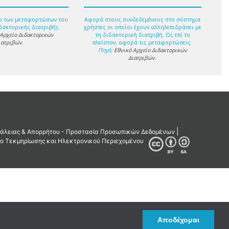
ο των μεταφορτώσων του
Αφορά στους συνδεδεμένους στο σύστημα
δακτορικής διατριβής.
χρήστες οι οποίοι έχουν αλληλεπιδράσει με
 Αρχείο Διδακτορικών
τη διδακτορική διατριβή. Ως επί το
ιατριβών
.
πλείστον, αφορά τις μεταφορτώσεις.
Πηγή:
Εθνικό Αρχείο Διδακτορικών
Διατριβών
.
Αποδέχομαι