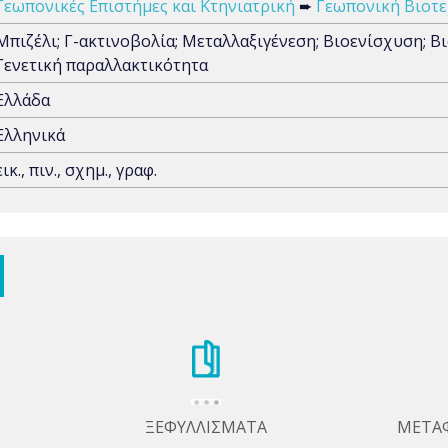
Γεωπονικές Επιστήμες και Κτηνιατρική
➨
Γεωπονική Βιοτε
Μπιζέλι; Γ-ακτινοβολία; Μεταλλαξιγένεση; Βιοενίσχυση; Β
Γενετική παραλλακτικότητα
Ελλάδα
Ελληνικά
εικ., πιν., σχημ., γραφ.
ΞΕΦΥΛΛΙΣΜΑΤΑ
ΜΕΤΑ