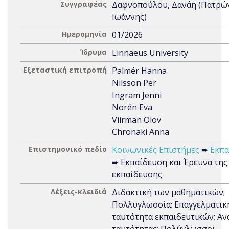
Συγγραφέας
Δαφνοπούλου, Δανάη (Πατρώ
Ιωάννης)
Ημερομηνία
01/2026
Ίδρυμα
Linnaeus University
Εξεταστική επιτροπή
Palmér Hanna
Nilsson Per
Ingram Jenni
Norén Eva
Viirman Olov
Chronaki Anna
Επιστημονικό πεδίο
Κοινωνικές Επιστήμες
➨
Εκπα
➨ Εκπαίδευση και Έρευνα της
εκπαίδευσης
Λέξεις-κλειδιά
Διδακτική των μαθηματικών;
Πολλυγλωσσία; Επαγγελματικ
ταυτότητα εκπαιδευτικών; Α