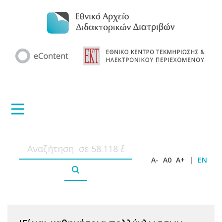
A-
A0
A+
|
EN