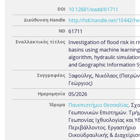
DOI
10.12681/eadd/61711
Διεύθυνση Handle
http://hdl.handle.net/10442/h
ND
61711
Εναλλακτικός τίτλος
Investigation of flood risk in r
basins using machine learning
algorithm, hydraulic simulatio
and Geographic Information 
Συγγραφέας
Ξαφούλης, Νικόλαος (Πατρών
Γεώργιος)
Ημερομηνία
05/2026
Ίδρυμα
Πανεπιστήμιο Θεσσαλίας
. Σχ
Γεωπονικών Επιστημών. Τμή
Γεωπονίας Ιχθυολογίας και Υ
Περιβάλλοντος. Εργαστήριο
Οικοϋδραυλικής & Διαχείρισ