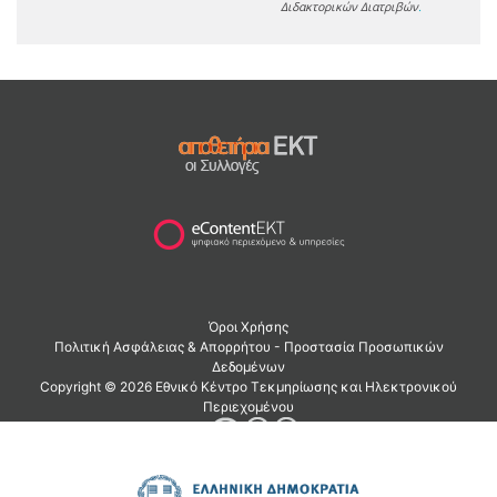
Διδακτορικών Διατριβών
.