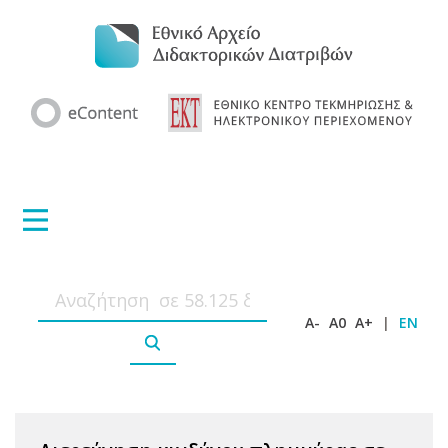
A-
A0
A+
|
EN