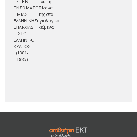
ΣΤΗΝ
αι.): η
ΕΝΣΩΜΑΤΩΣΗ
εικόνα
7
ΜΙΑΣ
της στα
ΕΛΛΗΝΙΚΗΣ
αγιολογικά
ΕΠΑΡΧΙΑΣ
κείμενα
ΣΤΟ
ΕΛΛΗΝΙΚΟ
ΚΡΑΤΟΣ
(1881-
1885)