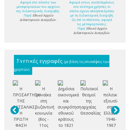
Αφορά στο σύνολο των
Αφορά στους συνδεδεμένους
μεταφορτώσων του αρχείου
στο σύστημα χρήστες οι
της διδακτορικής διατριβής.
οποίοι έχουν αλληλεπιδράσει
Πηγή:
Εθνικό Αρχείο
με τη διδακτορική διατριβή.
Διδακτορικών Διατριβών
.
Ως επί το πλείστον, αφορά
τις μεταφορτώσεις.
Πηγή:
Εθνικό Αρχείο
Διδακτορικών Διατριβών
.
Σχετικές εγγραφές
(με βάση τις επισκέψεις των
χρηστών)
Η
Η
Δημόσια
Πολιτικοί
Η
Η 
ΠΡΟΣΑΡΤΗΣΗ
γυναίκα
οικονομικά
θεσμοί
πολιτική
ΤΗΣ
στη
και
της
εξουσία
κο
ΘΕΣΣΑΛΙΑΣ.
βυζαντινή
συγκρότηση
αρχαίας
στην
φ
Η
κοινωνία
εθνικού
Θεσσαλίας
Ελλάδα,
ΠΡΩΤΗ
(8ος -
κράτους
1946-
π
ΦΑΣΗ
11ος
το 1821
1967
Βυ