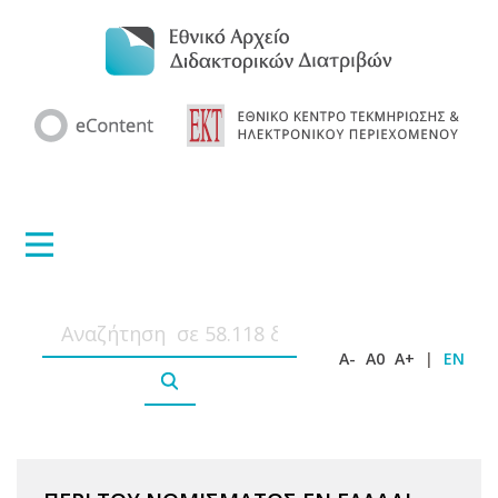
A-
A0
A+
|
EN