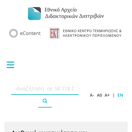
A-
A0
A+
|
EN