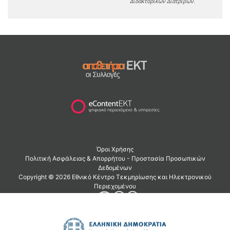
Διδακτορικών Διατριβών
.