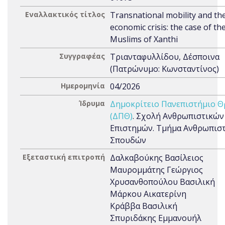
Εναλλακτικός τίτλος
Transnational mobility and th
economic crisis: the case of th
Muslims of Xanthi
Συγγραφέας
Τριανταφυλλίδου, Δέσποινα
(Πατρώνυμο: Κωνσταντίνος)
Ημερομηνία
04/2026
Ίδρυμα
Δημοκρίτειο Πανεπιστήμιο Θ
(ΔΠΘ)
. Σχολή Ανθρωπιστικών
Επιστημών. Τμήμα Ανθρωπισ
Σπουδών
Εξεταστική επιτροπή
Δαλκαβούκης Βασίλειος
Μαυρομμάτης Γεώργιος
Χρυσανθοπούλου Βασιλική
Μάρκου Αικατερίνη
Κράββα Βασιλική
Σπυριδάκης Εμμανουήλ