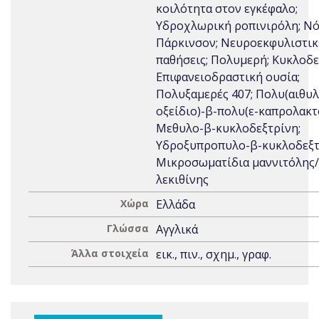
κοιλότητα στον εγκέφαλο;
Υδροχλωρική ροπινιρόλη; Νό
Πάρκινσον; Νευροεκφυλιστικ
παθήσεις; Πολυμερή; Κυκλοδε
Επιφανειοδραστική ουσία;
Πολυξαμερές 407; Πολυ(αιθυλ
οξείδιο)-β-πολυ(ε-καπρολακτ
Μεθυλo-β-κυκλοδεξτρίνη;
Υδροξυπροπυλo-β-κυκλοδεξτ
Μικροσωματίδια μαννιτόλης/
λεκιθίνης
Χώρα
Ελλάδα
Γλώσσα
Αγγλικά
Άλλα στοιχεία
εικ., πιν., σχημ., γραφ.