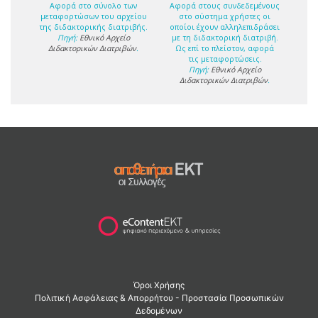
Αφορά στο σύνολο των
Αφορά στους συνδεδεμένους
μεταφορτώσων του αρχείου
στο σύστημα χρήστες οι
της διδακτορικής διατριβής.
οποίοι έχουν αλληλεπιδράσει
Πηγή:
Εθνικό Αρχείο
με τη διδακτορική διατριβή.
Διδακτορικών Διατριβών
.
Ως επί το πλείστον, αφορά
τις μεταφορτώσεις.
Πηγή:
Εθνικό Αρχείο
Διδακτορικών Διατριβών
.