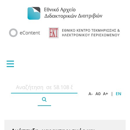
A-
A0
A+
|
EN