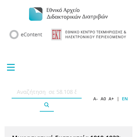
A-
A0
A+
|
EN