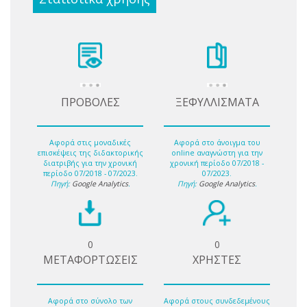
ΠΡΟΒΟΛΕΣ
ΞΕΦΥΛΛΙΣΜΑΤΑ
Αφορά στις μοναδικές
Αφορά στο άνοιγμα του
επισκέψεις της διδακτορικής
online αναγνώστη για την
διατριβής για την χρονική
χρονική περίοδο 07/2018 -
περίοδο 07/2018 - 07/2023.
07/2023.
Πηγή:
Google Analytics
.
Πηγή:
Google Analytics
.
0
0
ΜΕΤΑΦΟΡΤΩΣΕΙΣ
ΧΡΗΣΤΕΣ
Αφορά στο σύνολο των
Αφορά στους συνδεδεμένους