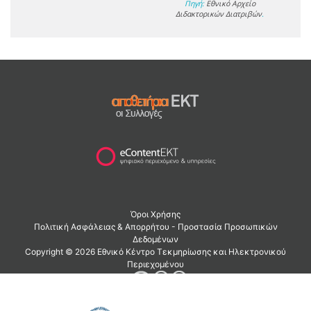
Πηγή:
Εθνικό Αρχείο
Διδακτορικών Διατριβών
.