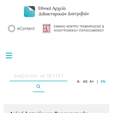
A-
A0
A+
|
EN