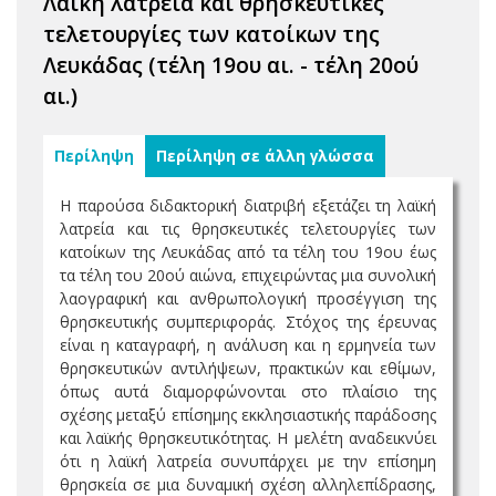
Λαϊκή λατρεία και θρησκευτικές
τελετουργίες των κατοίκων της
Λευκάδας (τέλη 19ου αι. - τέλη 20ού
αι.)
Περίληψη
Περίληψη σε άλλη γλώσσα
Η παρούσα διδακτορική διατριβή εξετάζει τη λαϊκή
λατρεία και τις θρησκευτικές τελετουργίες των
κατοίκων της Λευκάδας από τα τέλη του 19ου έως
τα τέλη του 20ού αιώνα, επιχειρώντας μια συνολική
λαογραφική και ανθρωπολογική προσέγγιση της
θρησκευτικής συμπεριφοράς. Στόχος της έρευνας
είναι η καταγραφή, η ανάλυση και η ερμηνεία των
θρησκευτικών αντιλήψεων, πρακτικών και εθίμων,
όπως αυτά διαμορφώνονται στο πλαίσιο της
σχέσης μεταξύ επίσημης εκκλησιαστικής παράδοσης
και λαϊκής θρησκευτικότητας. Η μελέτη αναδεικνύει
ότι η λαϊκή λατρεία συνυπάρχει με την επίσημη
θρησκεία σε μια δυναμική σχέση αλληλεπίδρασης,