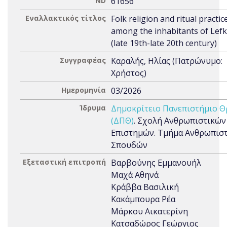
ND
61656
Εναλλακτικός τίτλος
Folk religion and ritual practic
among the inhabitants of Lef
(late 19th-late 20th century)
Συγγραφέας
Καραλής, Ηλίας (Πατρώνυμο:
Χρήστος)
Ημερομηνία
03/2026
Ίδρυμα
Δημοκρίτειο Πανεπιστήμιο Θ
(ΔΠΘ)
. Σχολή Ανθρωπιστικών
Επιστημών. Τμήμα Ανθρωπισ
Σπουδών
Εξεταστική επιτροπή
Βαρβούνης Εμμανουήλ
Μαχά Αθηνά
Κράββα Βασιλική
Κακάμπουρα Ρέα
Μάρκου Αικατερίνη
Κατσαδώρος Γεώργιος