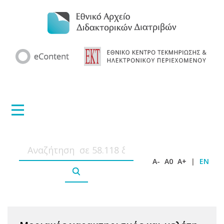
A-
A0
A+
|
EN