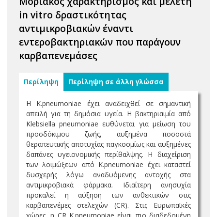
Μοριακός χαρακτηρισμός και μελέτη
in vitro δραστικότητας
αντιμικροβιακών έναντι
εντεροβακτηριακών που παράγουν
καρβαπενεμάσες
Περίληψη
Περίληψη σε άλλη γλώσσα
H K.pneumoniae έχει αναδειχθεί σε σημαντική
απειλή για τη δημόσια υγεία. Η βακτηριαιμία από
Klebsiella pneumoniae ευθύνεται για μείωση του
προσδόκιμου ζωής, αυξημένα ποσοστά
θεραπευτικής αποτυχίας παγκοσμίως και αυξημένες
δαπάνες υγειονομικής περίθαλψης. Η διαχείριση
των λοιμώξεων από K.pneumoniae έχει καταστεί
δυσχερής λόγω αναδυόμενης αντοχής στα
αντιμικροβιακά φάρμακα. Ιδιαίτερη ανησυχία
προκαλεί η αύξηση των ανθεκτικών στις
καρβαπενέμες στελεχών (CR). Στις Ευρωπαϊκές
χώρες, η CR K.pneumoniae είναι πιο διαδεδομένη