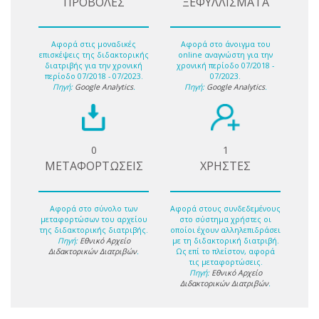
ΠΡΟΒΟΛΕΣ
ΞΕΦΥΛΛΙΣΜΑΤΑ
Αφορά στις μοναδικές
Αφορά στο άνοιγμα του
επισκέψεις της διδακτορικής
online αναγνώστη για την
διατριβής για την χρονική
χρονική περίοδο 07/2018 -
περίοδο 07/2018 - 07/2023.
07/2023.
Πηγή:
Google Analytics
.
Πηγή:
Google Analytics
.
0
1
ΜΕΤΑΦΟΡΤΩΣΕΙΣ
ΧΡΗΣΤΕΣ
Αφορά στο σύνολο των
Αφορά στους συνδεδεμένους
μεταφορτώσων του αρχείου
στο σύστημα χρήστες οι
της διδακτορικής διατριβής.
οποίοι έχουν αλληλεπιδράσει
Πηγή:
Εθνικό Αρχείο
με τη διδακτορική διατριβή.
Διδακτορικών Διατριβών
.
Ως επί το πλείστον, αφορά
τις μεταφορτώσεις.
Πηγή:
Εθνικό Αρχείο
Διδακτορικών Διατριβών
.