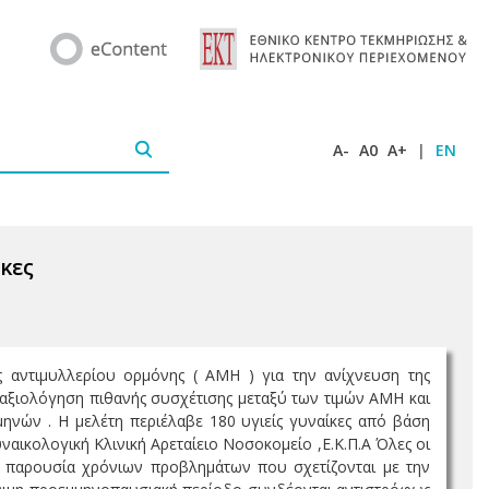
A-
A0
A+
|
EN
κες
ης αντιμυλλερίου ορμόνης ( ΑΜΗ ) για την ανίχνευση της
αξιολόγηση πιθανής συσχέτισης μεταξύ των τιμών ΑΜΗ και
ηνών . Η μελέτη περιέλαβε 180 υγιείς γυναίκες από βάση
αικολογική Κλινική Αρεταίειο Νοσοκομείο ,Ε.Κ.Π.Α Όλες οι
ή παρουσία χρόνιων προβλημάτων που σχετίζονται με την