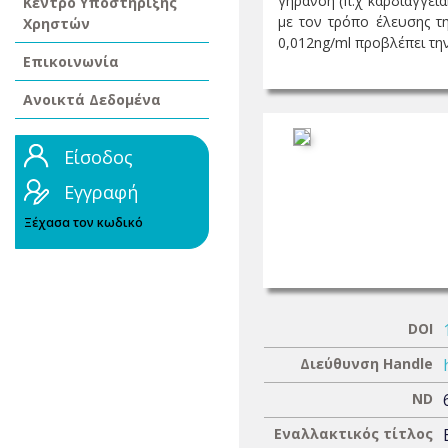
γήρανση (π.χ καρδιαγγει
Κέντρο Υποστήριξης
με τον τρόπο έλευσης τη
Χρηστών
0,012ng/ml προβλέπει την 
Επικοινωνία
Ανοικτά Δεδομένα
Είσοδος
Εγγραφή
Ξέχασα τον κωδικό
DOI
Διεύθυνση Handle
ND
Εναλλακτικός τίτλος