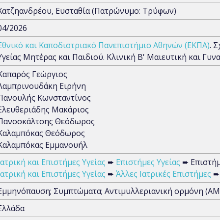
Χατζηανδρέου, Ευσταθία (Πατρώνυμο: Τρύφων)
04/2026
Εθνικό και Καποδιστριακό Πανεπιστήμιο Αθηνών (ΕΚΠΑ)
. 
Υγείας Μητέρας και Παιδιού. Κλινική Β' Μαιευτική και Γ
Καπαρός Γεώργιος
Λαμπρινουδάκη Ειρήνη
Πανουλής Κωνσταντίνος
Ελευθεριάδης Μακάριος
Πανοσκάλτσης Θεόδωρος
Καλαμπόκας Θεόδωρος
Καλαμπόκας Εμμανουήλ
Ιατρική και Επιστήμες Υγείας
➨
Επιστήμες Υγείας
➨ Επιστήμε
Ιατρική και Επιστήμες Υγείας
➨
Άλλες Ιατρικές Επιστήμες
➨ 
Εμμηνόπαυση; Συμπτώματα; Αντιμυλλεριανική ορμόνη (ΑΜΗ
Ελλάδα