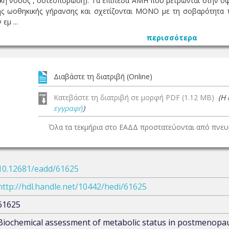
ακή νόσος , οστεοπόρωση). Τα επίπεδα ΑΜΗ που μετρώνται στην 
ς ωοθηκικής γήρανσης και σχετίζονται ΜΟΝΟ με τη σοβαρότητα τω
εμ ...
περισσότερα
Διαβάστε τη διατριβή (Online)
Κατεβάστε τη διατριβή σε μορφή PDF (1.12 MB)
(Η
εγγραφή
)
Όλα τα τεκμήρια στο ΕΑΔΔ προστατεύονται από πνευμ
10.12681/eadd/61625
http://hdl.handle.net/10442/hedi/61625
61625
Biochemical assessment of metabolic status in postmenop