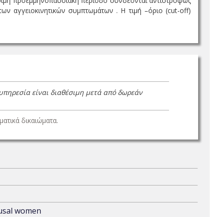
όψιμη προεμμηνοπαυσιακή περίοδο συνδέονται αντιστρόφως
ν αγγειοκινητικών συμπτωμάτων . Η τιμή –όριο (cut-off)
 υπηρεσία είναι διαθέσιμη μετά από δωρεάν
ατικά δικαιώματα.
ausal women