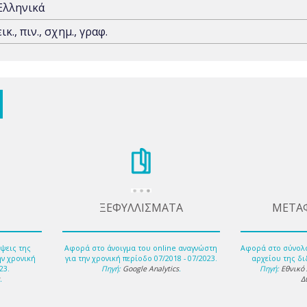
Ελληνικά
εικ., πιν., σχημ., γραφ.
ΞΕΦΥΛΛΙΣΜΑΤΑ
ΜΕΤΑ
ψεις της
Αφορά στο άνοιγμα του online αναγνώστη
Αφορά στο σύνολ
ην χρονική
για την χρονική περίοδο 07/2018 - 07/2023.
αρχείου της δι
23.
Πηγή:
Google Analytics
.
Πηγή:
Εθνικό
s
.
Δ