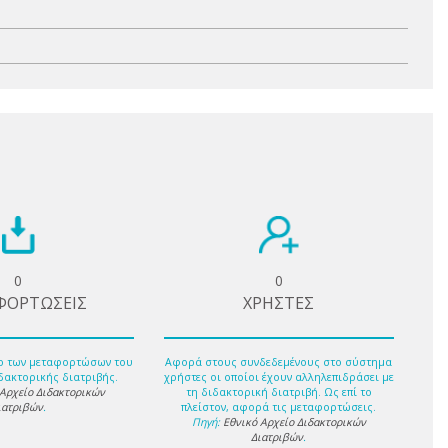
0
0
ΦΟΡΤΩΣΕΙΣ
ΧΡΗΣΤΕΣ
ο των μεταφορτώσων του
Αφορά στους συνδεδεμένους στο σύστημα
δακτορικής διατριβής.
χρήστες οι οποίοι έχουν αλληλεπιδράσει με
 Αρχείο Διδακτορικών
τη διδακτορική διατριβή. Ως επί το
ιατριβών
.
πλείστον, αφορά τις μεταφορτώσεις.
Πηγή:
Εθνικό Αρχείο Διδακτορικών
Διατριβών
.